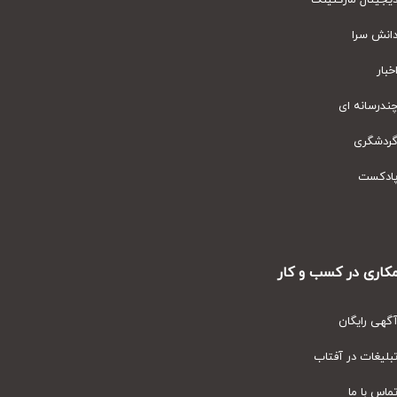
یتال مارکتینگ
نش سرا
ار
رسانه ای
دشگری
دکست
ری در کسب و کار
ی رایگان
یغات در آفتاب
س با ما