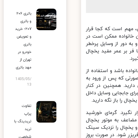
باتری ۲۰۶
و باتری
 مهم است که کجا قرار
۲۰۷؛ خرید
 خانواده ممکن است در
و تعویض
ه دور از وسایل پرخطر
باتری
فر بر عمر مفید یخچال
خودرو در
د.
تهران از
مهد باتری
ده باشد و استفاده از
رتی که پس از ورود به
1405/05/
رید. همچنین در کنار
13
ای جابجایی وسایل داخل
ل را باز نگه دارید.
تفاوت
نگیرد. گرمای خورشید
پراپ
مضاعف به موتور یخچال
تریدینگ با
 یخچال را نزدیک سینک
ترید
زر شود. در صورت بروز
شخصی،