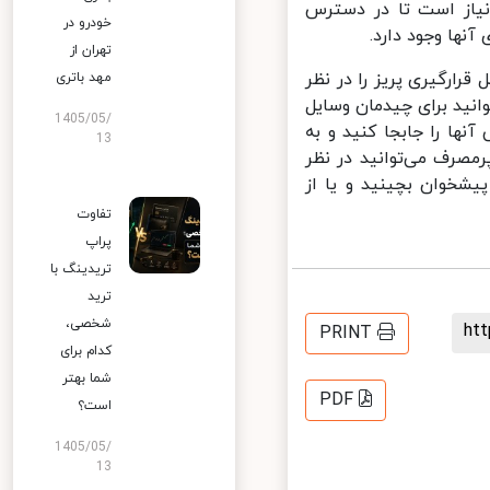
نیاز است تا در دسترس
خودرو در
آنها وجود دارد.
تهران از
رارگیری پریز را در نظر
مهد باتری
انید برای چیدمان وسایل
1405/05/
نها را جابجا کنید و به
13
مصرف می‌توانید در نظر
شخوان بچینید و یا از
تفاوت
پراپ
تریدینگ با
ترید
شخصی،
h
PRINT
کدام برای
شما بهتر
PDF
است؟
1405/05/
13