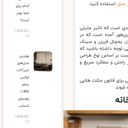
محل
استفاده کنید.
کدام برای
شما بهتر
است؟
 است که تاثیر مثبتی
1405/05/
‌طور آمده است که در
13
، یخچال فریزر و سینک
ی توجه داشته باشید که
د. البته ممکن است بر اساس نوع طراحی
بهترین
احتی و عملکرد سریع و
مدل‌های
شیرآلات
لوکس
رای قانون مثلث طلایی
حمام
وند.
1405،
نه
راهنمای
انتخاب
1405/05/
13