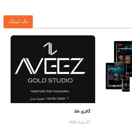
بک لینک
گالری طلا
07 مرداد 1405