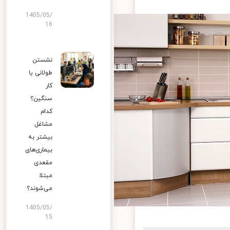
1405/05/
16
نشستن
طولانی یا
کار
سنگین؟
کدام
مشاغل
بیشتر به
بیماری‌های
مقعدی
مبتلا
می‌شوند؟
1405/05/
15