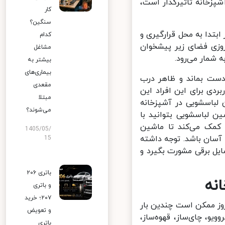
زخانه تاثیرگذار است،
کار
سنگین؟
دا به محل قرارگیری و
کدام
زی فضای زیر پیشخوان
مشاغل
مار می‌رود.
بیشتر به
بیماری‌های
دست بماند و ظاهر درب
مقعدی
دی برای این افراد این
مبتلا
لباسشویی در آشپزخانه
می‌شوند؟
 لباسشویی بتوانید با
کمک می‌کند تا ماشین
1405/05/
ان باشد. توجه داشته
15
ل برقی مشورت بگیرد و
باتری ۲۰۶
ه
و باتری
۲۰۷؛ خرید
ز ممکن است چندین بار
و تعویض
یو، چای‌ساز، قهوه‌ساز،
باتری