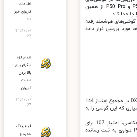
اطلاعات
هوشمند روانه بازار شده‌اند. در تازه‌ترین مورد، اکنون شاهد دو گوشی P50 و P50 Pro از همین
کاربران خبر
ه‌جا کند.
داد
رکاربرد گوشی‌های هوشمند رفته
ا با دقیق‌ترین تست‌ها مورد بررسی قرار داده
1401/07/
27
اقدام تازه
تلگرام برای
بالا بردن
امنیت
کاربران
1401/07/
طبق بنچمارک‌های صورت گرفته بر روی گوشی پی50 پرو، وب‌سایت DXOMARK در مجموع امتیاز 144
27
ازی که این گوشی را به
در بررسی انجام شده، DXOMARK به ترتیب امتیاز 149 را برای بخش عکاسی، امتیاز 107 برای
فیلترینگ
زرگ‌نمایی و در آخر امتیاز 116 را برای عملکرد فیلمبرداری گوشی P50 Pro هواوی به ثبت رسانده
جدید و