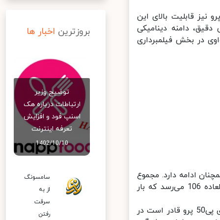
تیاز 116 در نظر گرفته شده برای عملکرد فیلمبرداری پی 50 پرو نیز قابلیت بالای این
قیق، دامنه دینامیکی
بروزترین
اخبار ها
یزری عالی از نقاط برجسته دوربین اصلی P50 Pro هواوی در بخش فیلمبرداری
توضیح وزیر
ارتباطات درباره هک
اسنپ‌ فود و افزایش
تعرفه اینترنت
1402/10/10
ایان نمی‌رسد و رکوردشکنی هواوی پی 50 پرو همچنان ادامه دارد. مجموع
سامسونگ
امتیازات دوربین سلفی این گوشی طبق بررسی DXOMARK به عدد فوق‌العاده 106 می‌رسد که بار
از به
سرقت
بنا بر گفته‌های وب‌سایت DXOMARK، دوربین سلفی 13 مگاپیکسلی هواوی پی50 پرو قادر است در
رفتن