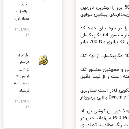
عجیب
با این اوصاف چندان جای تعجب نیست که این رسانه دوربین اصلی پی50 پرو را بهترین دوربین
ایرانسل و
چمدارهای پیشین هواوی
همراه اول!
 اصلی چهارگانه‌ای را در خود جای داده که
1401/07/
متشکل از سنسور 50 مگاپیکسلی با گشودگی دیافراگم f/1.8 و لنز واید، در کنار سنسور 64 مگاپیکسلی
27
مجهز به لنز پریسکوپی و گشودگی دیافراگم f/3.5 است که بزرگ‌نمایی اپتیکال 3.5 برابری و تا 200 برابر
اپل برای
این ترکیب با اضافه شدن دوربین 13 مگاپیکسلی اولترا واید و یک سنسور 40 مگاپیکسلی از نوع تک
مراسم
DX در خصوص سنسور اصلی 50 مگاپیکسلی و همچنین سنسور تک
رونمایی
رفته است و از ثبت دقیق
آیفون ۱۴
دعوت‌نامه
 که حسگر 64 مگاپیکسلی پریسکوپی قادر است تصاویری
فرستاد
با کیفیت را حتی پس از بزرگ‌نمایی زیاد نیز ثبت کند و از نویز پایین و Dynamic Range بالایی برخوردار
1401/07/
27
به گفته DXOMARK، عکاسی با کیفیت در شب نیز به کمک حالت Night Time دوربین گوشی پی 50
پرو هواوی محقق شده است. طبق بررسی‌های صورت گرفته، گوشی هواوی P50 Pro می‌تواند حتی در
ت رنگ مطلوب، تصاویری