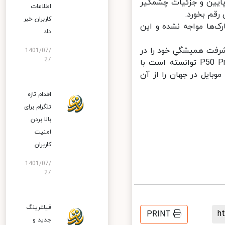
ایین و جزئیات چشمگیر
اطلاعات
کاربران خبر
‌ها مواجه نشده و این
داد
یگر با معرفی پرچمدار جدید سری P خود، پیشرفت همیشگیِ خود را در
1401/07/
27
صنعت گوشی و دوربین موبایل اثبات کرده است؛ به‌ گونه‌ای که گوشی P50 Pro توانسته است با
ترین دوربین موبایل در جهان را از آن
اقدام تازه
تلگرام برای
بالا بردن
امنیت
کاربران
1401/07/
27
فیلترینگ
PRINT
جدید و