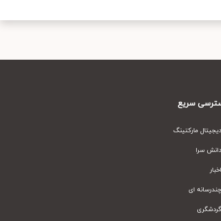
رسی سریع
یتال مارکتینگ
نش سرا
ار
رسانه ای
دشگری