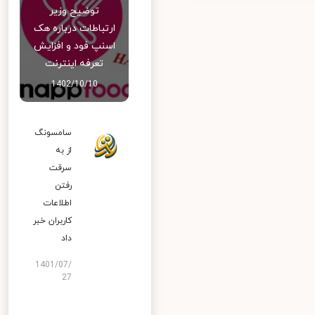
توضیح وزیر
ارتباطات درباره هک
اسنپ‌ فود و افزایش
تعرفه اینترنت
1402/10/10
سامسونگ
از به
سرقت
رفتن
اطلاعات
کاربران خبر
داد
1401/07/
27