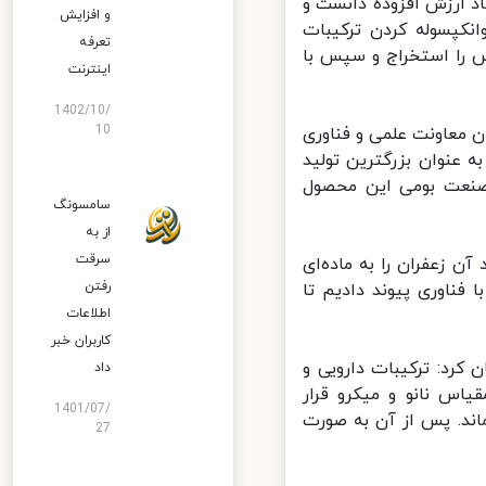
 ارزش افزوده دانست و
و افزایش
نکپسوله کردن ترکیبات
تعرفه
 را استخراج و سپس با
اینترنت
1402/10/
10
 معاونت علمی و فناوری
عنوان بزرگترین تولید
صنعت بومی این محصول
سامسونگ
از به
سرقت
ن زعفران را به ماده‌ای
رفتن
ناوری پیوند دادیم تا
اطلاعات
کاربران خبر
رد: ترکیبات دارویی و
داد
اس نانو و میکرو قرار
1401/07/
ند. پس از آن به صورت
27