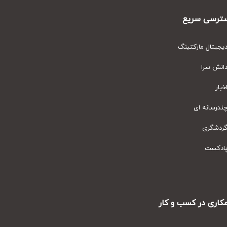
رسی سریع
یتال مارکتینگ
نش سرا
ار
رسانه ای
دشگری
دکست
ری در کسب و کار