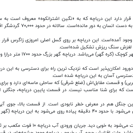
قرار دارد این دریاچه که به «نگین اشترانکوه» معروف است به 
نداشتن راه ماشین رو تا حد زیادی از خرابی و آلودگی به دست انسان به دور مانده‌است. سا
ه وجود آمده‌است. این دریاچه بر روی گسل اصلی امروزی زاگرس قرار دا
مین لغزش سنگ ریزش تشکیل شده‌است.
ورود امکان‌پذیر است که نزدیک ترین راه برای دسترسی به این دری
ث دسترسی آسان به این دریاچه شده است.
ی) و قسمت مقابل‌اش (ضلع شرقی) که ساحلی ماسه‌ای دارد و برای 
ت که برای شنا مناسب نیست. در قسمت پایین دریاچه، جنگلی ان
این جنگل هم در معرض خطر نابودی است. از قسمت بالا، جوی آبی
دریاچه می‌ریزد که ادامه آن به دریاچه‌ای دیگر منتهی می‌شود. با حدود ۴۰ دقیقه پیاده روی می‌شود به این دریاچه
عمق آن کم است و ماهیان کف دریاچه را با کمی دقت می‌شود به خوبی دید. جریان ورودی آب دریاچ
ت مکعب بر ثانیه می‌باشد. علت افزایش حجم آب خروجی دریاچه وجود چشمه‌های در 