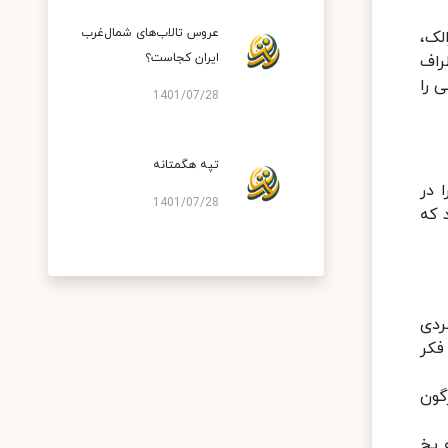
عروس تالاب‌های شمال‌غرب
لک،
ایران کجاست؟
راف
 را
1401/07/28
تپه هگمتانه
 در
1401/07/28
 که
ردی
فکر
گون
 یخ