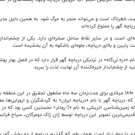
‌رسد، خطرناک است و می‌تواند منجر به مرگ شود. به همین دلیل مدی
چه گهر را ممنوع کرده‌اند.
ای است و در سایر نقاط ساحل صخره‌ای دارد. یکی از چشم‌انداز
ت پایین و بالای دریاچه، جلوه‌ای باشکوه به آن بخشیده‌ است.
نام «دره نی‌گاه» در نزدیکی دریاچه گهر قرار دارد که در فصل بهار پو
د از چشم‌انداز خیره‌کننده‌ آن نهایت لذت را ببرید.
بانویی انگلیسی به نام «ایزابلا لوسی بیشاپ» در سال ۱۸۹۰ میلادی برای مدت‌زمان سه ماه مشغول تحقیق در این منطق
بود که دریاچه گهر با نام «دریاچه ایران» به گردشگران و اروپایی‌ها م
 که زمین‌شناسی اتریشی به نام «آ-رودلر» نخستین کسی بود که در 
ه قدیمی‌ترین تصویر این دریاچه توسط ژان ژاک دومرگان، سیاح فرانس
ی با عمق زیاد است. همان طور که گفتیم دریاچه از دو بخش گهر ب