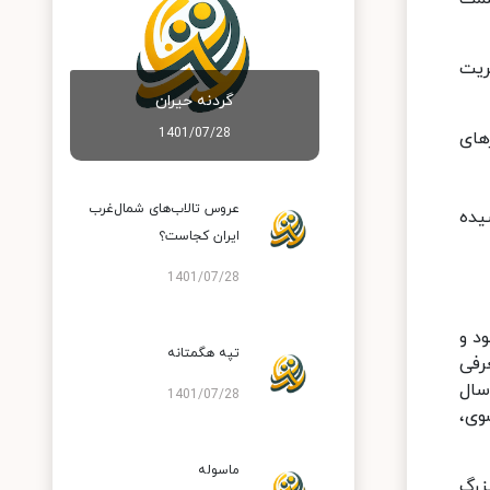
ریت
گردنه حیران
1401/07/28
های
عروس تالاب‌های شمال‌غرب
شیده
ایران کجاست؟
1401/07/28
ه بود و
تپه هگمتانه
عرفی
سال
1401/07/28
وی،
ماسوله
زرگ