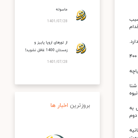
ماسوله
سبب
1401/07/28
لانه در حدود ۷۰٬۰۰۰ گردشگر اقدام
رد.
از تورهای اروپا پاییز و
زمستان 1400 غافل نشوید!
گهر شامل ۲ بخش به نام‌های گهر بزرگ (کله گهر) و گهر کوچک (کره گهر) می‌باشد. دریاچه گهر بزرگ حدود ۱۷۰۰ متر درازا و ۴۰۰
1401/07/28
اچه
شنا
بوه
بروزترین
اخبار ها
 به
 (گهر دوم
ه ۱۰ فوت مکعب بر ثانیه
قسمت