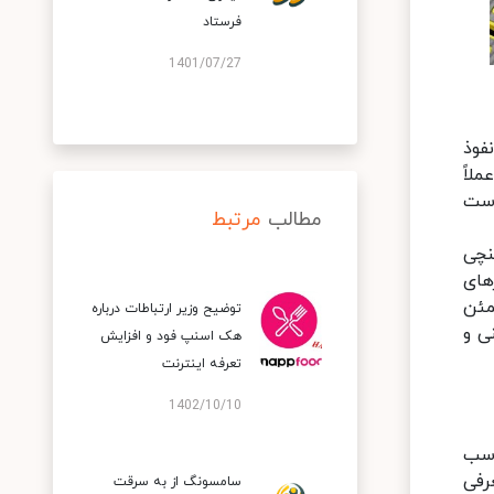
فرستاد
1401/07/27
نفوذ
ام تمرین یا فعالیت‎های خود، عملاً
اسیتی برای پوست
مطالب
مرتبط
رژدهی بین 7 تا 14 روز (بسته به میزان استفاده)، نمایشگر 1.43 اینچی
خش عملکردی، همه چیز باید عالی باشد. انبوه نرم‎افزارهای
 شما را مطمئن
توضیح وزیر ارتباطات درباره
ای گزارش‎دهی، برنامه‎های تمرینی و
هک اسنپ‌ فود و افزایش
تعرفه اینترنت
1402/10/10
اسب
ت را معرفی
سامسونگ از به سرقت