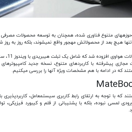
هواوی که در سالیان اخیر به صورت گسترده‎ای وارد حوزه‎های متنوع فناوری شده، همچنان به توسعه محصولات مصر
نیز ادامه داده و شرایط را به نحوی پیش می‎برد که نه تنها هیچ بعد از محصولاتش مهجور واقع نمی‎شوند، بل
در رویداد شب گذشته 5 دستگاه جدید به سبد محصولات هو
ه در ادامه با هم مشخصات ویژه آنها را بررسی می‎کنیم.
تبلت‎های ویندوزی این روزها محصولاتی قابل توجه هستند که با توجه به ارتقای رابط کاربری سیستم‎عامل،
ک تبلت ساده با ورودی لمسی نبوده، بلکه با پشتیبانی از قلم و کیبورد فیزیکی، توا