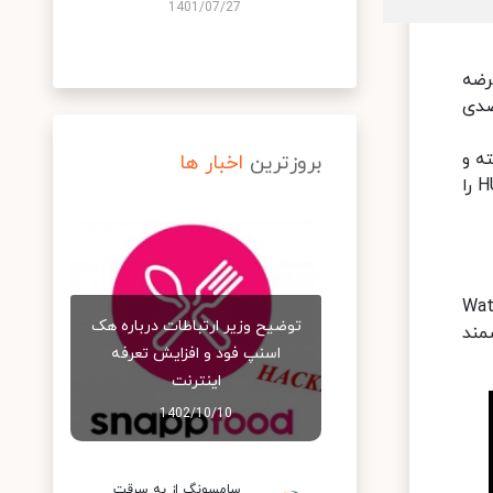
1401/07/27
و آبی عرضه
OLED دستگاه با دقت رنگ بسیار بالا و توانایی پوشش 100 درصدی
 کار گرفته و
بروزترین
اخبار ها
امکان شارژ سریع 65 واتی، سیستم صوتی چهار کاناله و انبوه قابلیت‎های نرم‎افزاری مانند پشتیبانی از ارتباط HUAWEI Share را
وب‎ترین شرکت‎ها در حوزه دستبند و ساعت‎های هوشمند نسخه خاص سری Watch
توضیح وزیر ارتباطات درباره هک
شمند
اسنپ‌ فود و افزایش تعرفه
اینترنت
1402/10/10
سامسونگ از به سرقت