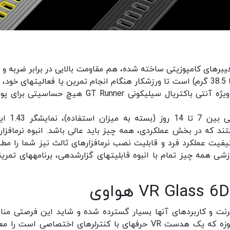
ه از یک قاب با فیبرهای کامپوزیتی ساخته شده، هم مقاومت بالایی در برابر ضربه و 
آب (تا عمق 50 متری) داشته و هم بسیار سبک (تنها 38.5 گرم) است تا ورزشکار هنگام انج
متوجه فشار یا وزن آن نشود. از سوی دیگر بندهای ویژه آنتی باکتریال سیلیکونی GT Runner هیچ حس
اما به جز ویژگی‎های فوق، قابلیت‎هایی مانند شا
AMOLED و سیستم‎عامل هارمونی نیز بدان معنا هستند که در ب
مدیریت و پایش فعالیت ورزشی برای رصد شدت و کیفیت عملکرد فرد و قابلیت نصب نرم‎افزارهای ثالث نیز
می‌کند که هواوی Watch GT Runner یک دستیار ورزشی همه چیز تمام با انبوه قابلیت‎ه
نت و کاربردهای آنها بسیار گسترده شده و شاید این فرصتی من
باشد تا هواوی نیز جدیدترین محصول خود در این حوزه که یک هدست VR حرفه‎ای با کنترلرهای اختصاصی اس