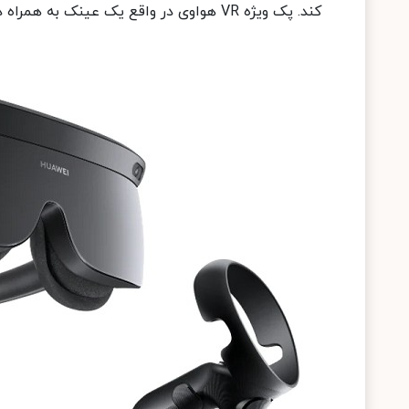
کند. پک ویژه VR هواوی در واقع یک عینک به همراه دو کنترلر مجزا است.