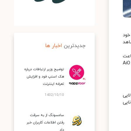
فی خود
که روز به روز شاهد
جدیدترین
اخبار ها
اوی افزوده شد که شامل یک تبلت هیبریدی با ویندوز 11، ساعت
هوشمند ورزشی مخصوص دوندگان، هدست واقعیت مجازی پیشرفته با کاربردهای متنوع، نسخه جدید کامپیوترهای AiO
توضیح وزیر ارتباطات درباره
هک اسنپ‌ فود و افزایش
تعرفه اینترنت
 کاربردپذیری بالایی
1402/10/10
نایی
سامسونگ از به سرقت
رفتن اطلاعات کاربران خبر
داد