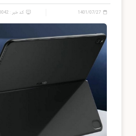
1401/07/27
کد خبر : 10042