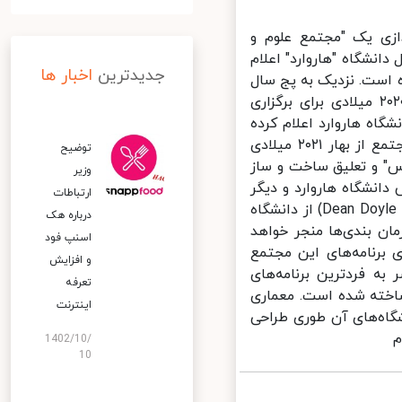
ازی یک "مجتمع علوم و
ین دانشگاه است. حال دانشگاه "هاروارد" اعلام
جدیدترین
اخبار ها
بهار ۲۰۲۱ میلادی موکول شده است. نزدیک به پج سال
است که این مجتمع مجهز، در دست ساخت است و قرار بود در پاییز ۲۰۲۰ میلادی برای برگزاری
اه هاروارد اعلام کرده
که اگر تابستان اجازه ادامه ساخت و ساز داشته باشند، کلاس‌های این مجتمع از بهار ۲۰۲۱ میلادی
توضیح
" و تعلیق ساخت و ساز
وزیر
شده که "لارنس باکو"(Lawrence Bacow) رئیس دانشگاه هاروارد و دیگر
ارتباطات
مقامات ارشد دانشگاه در این تصمیم‌گیری صاحب نظر بوده‌اند. "دین دویل"( Dean Doyle) از دانشگاه
درباره هک
ان بندی‌ها منجر خواهد
اسنپ‌ فود
برنامه‌های این مجتمع
و افزایش
ع‌ترین و منحصر به فردترین برنامه‌های
تعرفه
ختار ۴۹۷ هزار متر مربعی ساخته شده است. معماری
اینترنت
اه‌های آن طوری طراحی
1402/10/
10