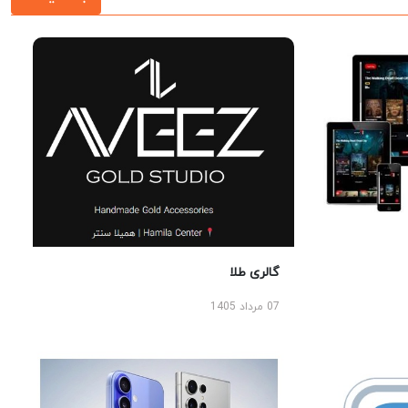
گالری طلا
07 مرداد 1405