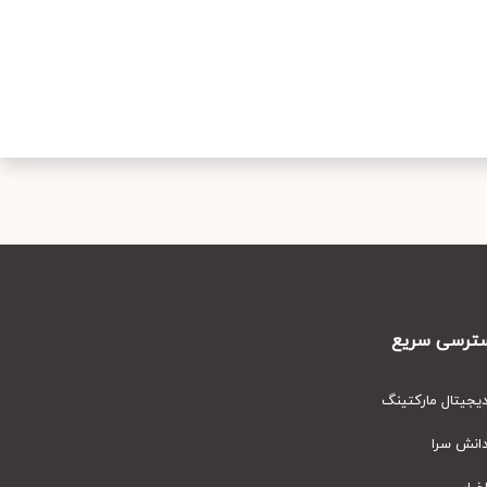
رسی سریع
یتال مارکتینگ
نش سرا