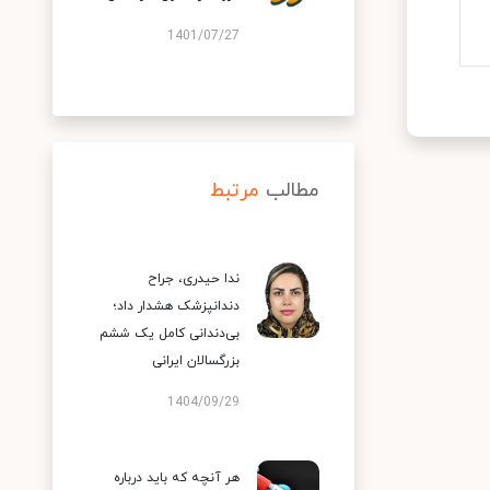
1401/07/27
مطالب
مرتبط
ندا حیدری، جراح
دندانپزشک هشدار داد؛
بی‌دندانی کامل یک ششم
بزرگسالان ایرانی
1404/09/29
هر آنچه که باید درباره