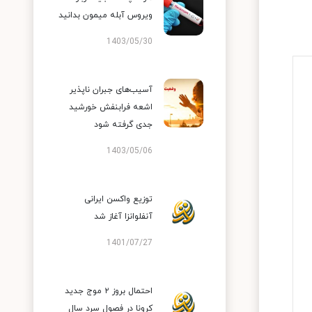
ویروس آبله میمون بدانید
1403/05/30
آسیب‌های جبران ناپذیر
اشعه فرابنفش خورشید
جدی گرفته شود
1403/05/06
توزیع واکسن ایرانی
آنفلوانزا آغاز شد
1401/07/27
احتمال بروز ۲ موج جدید
کرونا در فصول سرد سال