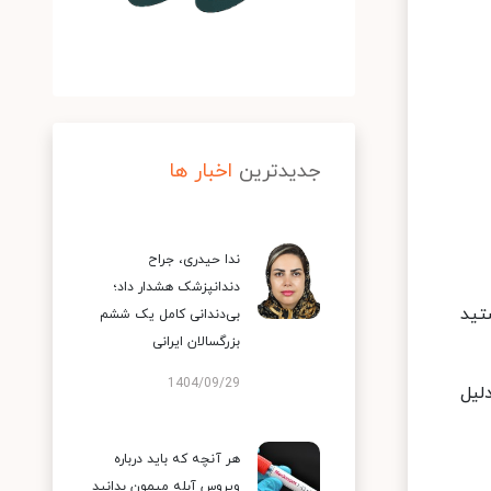
جدیدترین
اخبار ها
ندا حیدری، جراح
دندانپزشک هشدار داد؛
تید
بی‌دندانی کامل یک ششم
بزرگسالان ایرانی
1404/09/29
لیل
هر آنچه که باید درباره
ویروس آبله میمون بدانید