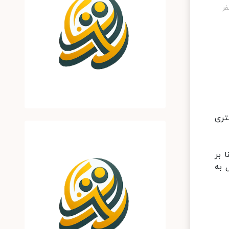
تری
 بر
CDC) به طور کلی عمل به