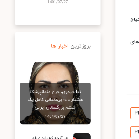
1401/07/27
یاج
های
بروزترین
اخبار ها
ندا حیدری، جراح دندانپزشک
هشدار داد؛ بی‌دندانی کامل یک
ششم بزرگسالان ایرانی
P
1404/09/29
P
هر آنچه که باید درباره