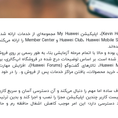
به گفته رئیس بخش موبایل هواوی، «کوین هو» (Kevin Ho)، اپلیکیشن My Huawei مجموعه‌ای از خدمات ا
اپلیکیشن‌های مجزا همچون Huawei Club، Huawei Mobile Services، Gamer Center و r Center
‌اند.
دست آزمایش بوده و حالا با اتمام مرحله آزمایشی بتا، به طور رسمی بر روی فرو
 اختصاصی هواوی، یعنی AppGallery منتشر شده است. بر اساس توضیحات درج شده در فروشگاه اپ‌گالری، ب
My Huawei خدماتی نظیر Huawei Mall، Huawei Academy، تالارهای گفت‌وگو (uawei Forums
 خرید محصولات، یافتن مراکز خدمات پس از فروش و... را در خود 
 کرده است نرم‌افزار My Huawei یک هدف ساده اما مهم را دنبال می‌کند و آن دسترسی آسان و سریع کار
ست کاربر چندین اپلیکیشن مجزا را نصب و اجرا کند و بدین ترتیب
د دسترسی دارد؛ این امر موجب کاهش اشغال حافظه رم و حا