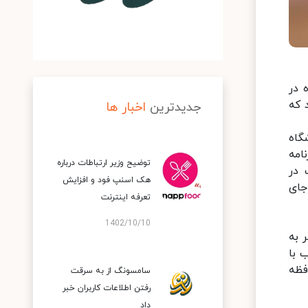
رائه شده در
Membe را ارائه می‌کند که
جدیدترین
اخبار ها
شگاه
رنامه
توضیح وزیر ارتباطات درباره
H)، افزایش مهارت در
هک اسنپ‌ فود و افزایش
جای
تعرفه اینترنت
1402/10/10
بر به
 با
فظه
سامسونگ از به سرقت
رفتن اطلاعات کاربران خبر
داد