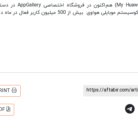
همان‌طور که ذکر شد، اپلیکیشن «مای هواوی» (My Huawei) هم‌اکنون در فرو
کاربران قرار دارد. اپ‌گالری به عنوان بخش مهمی از اکوسیستم موبایلی هواوی بیش از 500 میلیون کاربر فعال
https://aftabir.com/ar
RINT
DF