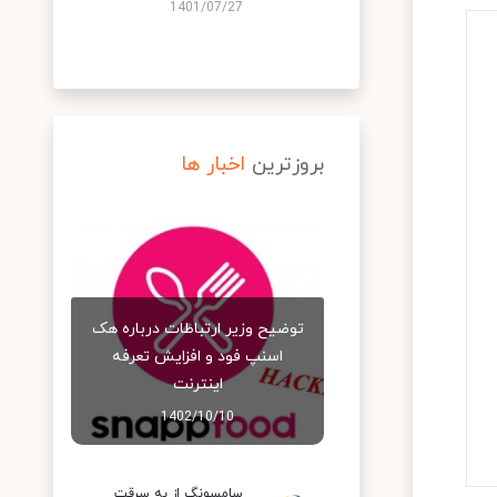
1401/07/27
بروزترین
اخبار ها
توضیح وزیر ارتباطات درباره هک
اسنپ‌ فود و افزایش تعرفه
اینترنت
1402/10/10
سامسونگ از به سرقت