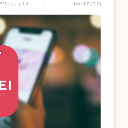
1401/07/27
کد خبر : 6555