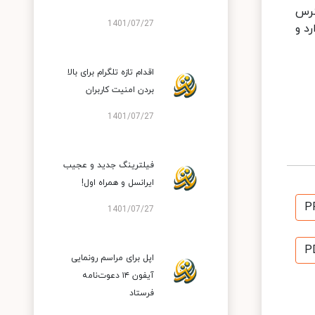
شگاه اختصاصی AppGallery در دسترس
1401/07/27
 در ماه دارد و
اقدام تازه تلگرام برای بالا
بردن امنیت کاربران
1401/07/27
فیلترینگ جدید و عجیب
ایرانسل و همراه اول!
P
1401/07/27
P
اپل برای مراسم رونمایی
آیفون ۱۴ دعوت‌نامه
فرستاد