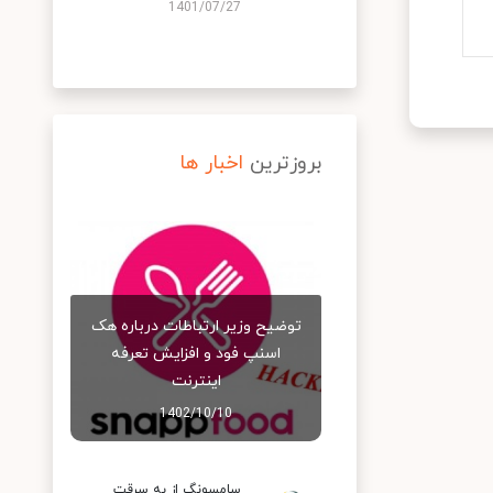
1401/07/27
بروزترین
اخبار ها
توضیح وزیر ارتباطات درباره هک
اسنپ‌ فود و افزایش تعرفه
اینترنت
1402/10/10
سامسونگ از به سرقت