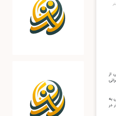
 از
اتی
 به
یار در