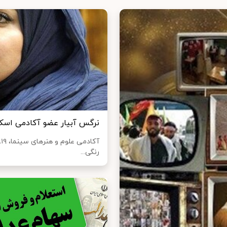
نرگس آبیار عضو آکادمی اسک
رنگی...