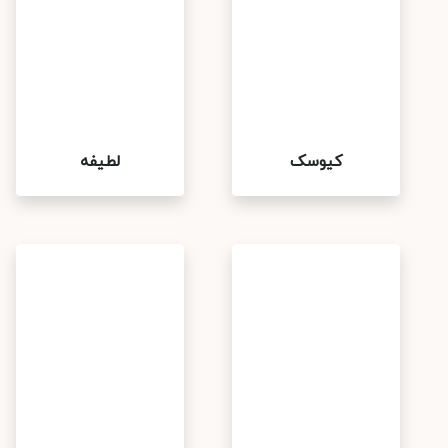
کیوسک
لطیفه