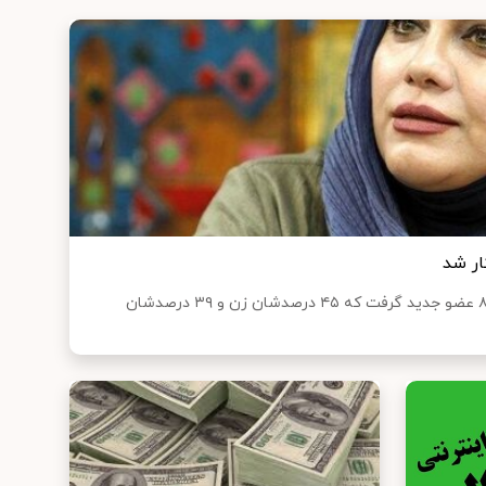
ار شد
آکادمی علوم و هنرهای سینما، ۸۱۹ عضو جدید گرفت که ۴۵ درصدشان زن و ۳۹ درصدشان