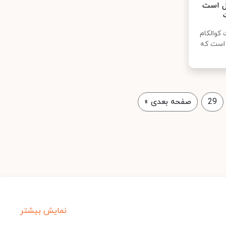
پل است
کوالکام
لام کرده است که
29
صفحه بعدی
»
نمایش بیشتر