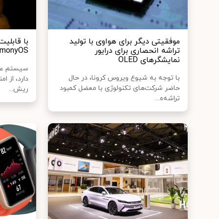
موفقیتی دیگر برای هواوی با تولید
با قابلی
تراشه انحصاری برای‌ درایور
HarmonyOS هواوی آش
نمایشگرهای OLED
سیستم عامل
با توجه به شیوع ویروس کرونا، در حال
دارد، از ا
حاضر شرکت‌های تکنولوژی با معضل کمبود
ریش...
تراشه‌ه...