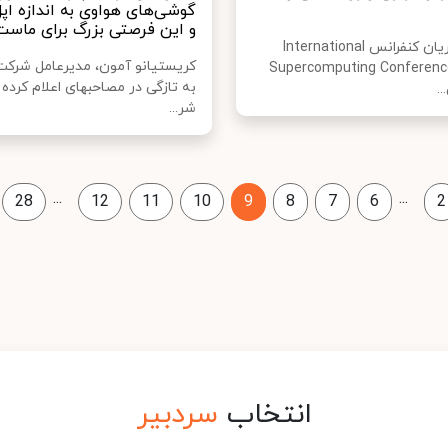
گوشی‌های هواوی به اندازه ا
و این فرصتی بزرگ برای ماست
اخیراً در جریان کنفرانس International
کریستیانو آمون، مدیرعامل شرکت 
Supercomputing Conferenc
به تازگی در مصاحبه‎ای اع
.
شر...
...
...
28
12
11
10
9
8
7
6
2
انتخاب
سردبیر