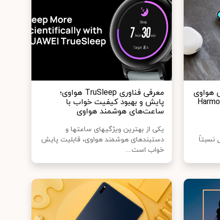
 هواوی
معرفی فناوری TruSleep هواوی؛
م عامل HarmonyOS
پایش و بهبود کیفیت خواب با
ساعت‌های هوشمند هواوی
یکی از بهترین ویژگی‎های ساعت‎ها و
نسبتاً
دستبندهای هوشمند هواوی، قابلیت پایش
خواب است....