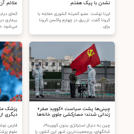
نشدن با پیک هفتم
علائم آ
ایرنا نوشت: عضو کمیته کشوری مقابله با
کمای دیاب
کرونا گفت: تزریق دز چهارم واکسن کرونا
بیماری دی
برای...
می‌شود. در 
چینی‌ها پشت سیاست «کووید صفر»
پزشک مت
زندانی شدند؛ حصارکشی جلوی خانه‌ها
دیگری از 
چین به دنبال استراتژی بدون کووید۱۹،
فارس نوشت
شانگهای، پرجمعیت‌ترین شهر این کشور، را
علوم پزشکی