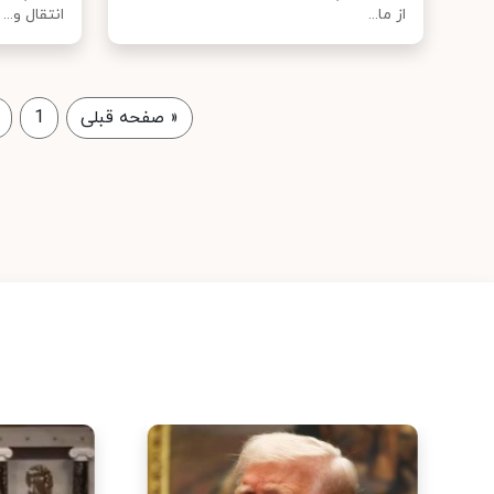
از ما...
انتقال و...
«
صفحه قبلی
1