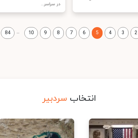
در سراسر...
...
84
10
9
8
7
6
5
4
3
2
انتخاب
سردبیر