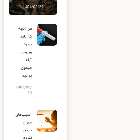
1404/09/29
هر آنچه
که باید
درباره
ویروس
آبله
میمون
بدانید
1403/05/
30
آسیب‌های
جبران
ناپذیر
اشعه