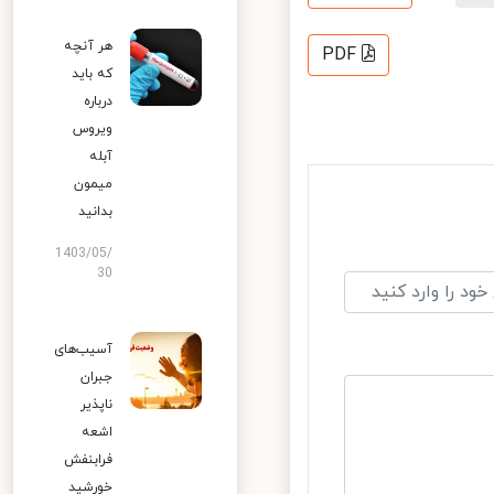
هر آنچه
PDF
که باید
درباره
ویروس
آبله
میمون
بدانید
1403/05/
30
آسیب‌های
جبران
ناپذیر
اشعه
فرابنفش
خورشید