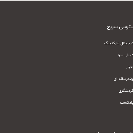
رسی سریع
یتال مارکتینگ
نش سرا
ار
رسانه ای
دشگری
دکست