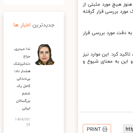
ر اینکه تا این لحظه ( ظهر چهارشنبه ۴ خرداد) هنوز هیچ مورد مثبتی از
ورد بررسی قرار گرفته
جدیدترین
اخبار ها
ه دقت مورد بررسی قرار
ندا حیدری،
کید کرد: این موارد نیز
جراح
 این به معنای شیوع و
دندانپزشک
هشدار داد؛
بی‌دندانی
کامل یک
ششم
بزرگسالان
ایرانی
1404/09/
29
h
PRINT