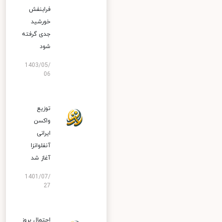
فرابنفش
خورشید
جدی گرفته
شود
1403/05/
06
توزیع
واکسن
ایرانی
آنفلوانزا
آغاز شد
1401/07/
27
احتمال بروز