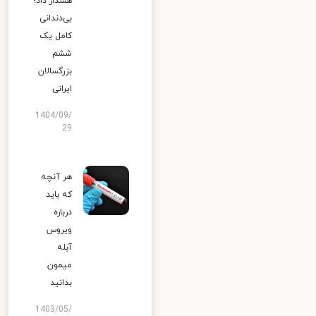
هشدار داد؛
بی‌دندانی
کامل یک
ششم
بزرگسالان
ایرانی
1404/09/
29
هر آنچه
که باید
درباره
ویروس
آبله
میمون
بدانید
1403/05/