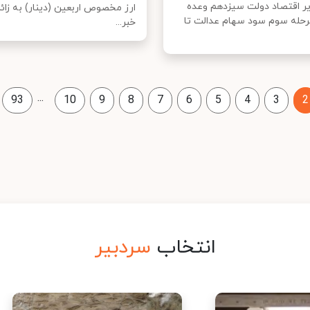
یر اقتصاد دولت سیزدهم وعده
ارز مخصوص اربعین (دینار) به زائرا
مرحله سوم سود سهام عدالت تا
خبر...
...
93
10
9
8
7
6
5
4
3
2
انتخاب
سردبیر