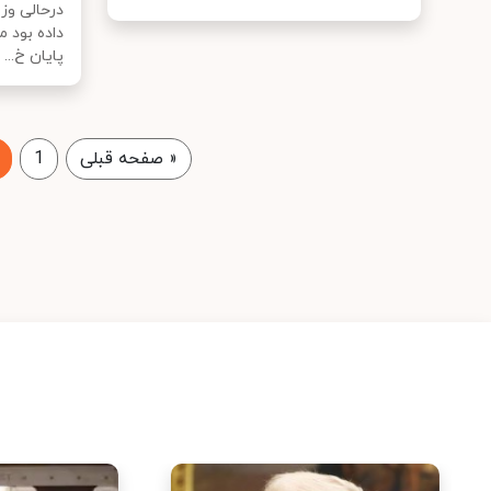
درحالی وز
داده بود 
پایان خ...
«
صفحه قبلی
1