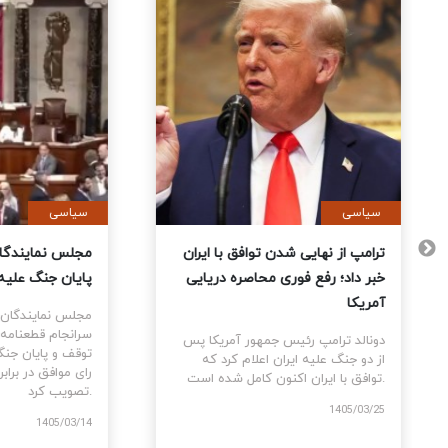
سیاسی
سیاس
 آمریکا
ترامپ از نهایی شدن توافق با ایران
مجلس 
تمام
خبر داد؛ رفع فوری محاصره دریایی
پایان
 کردند
آمریکا
مجلس 
سرانج
 پس از
دونالد ترامپ رئیس جمهور آمریکا پس
مه بین
از دو جنگ علیه ایران اعلام کرد که
توافق با ایران اکنون کامل شده است.
تصویب کرد.
1405/03/25
/03/14