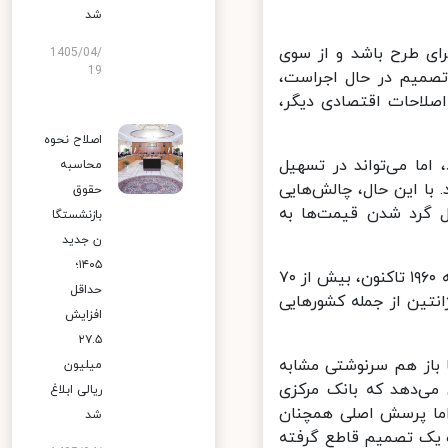
شد
ای طرح باشد و از سوی
1405/04/
19
میم در حال اجراست،
لاحات اقتصادی دیگر،
اصلاح نحوه
ما می‌تواند در تسهیل
محاسبه
ا این حال، چالش‌هایی
حقوق
ل گرد شدن قیمت‌ها به
بازنشستگا
ن جدید
۱۴۰۵؛
ایران نخستین کشوری نیست که به فکر چنین اصلاحاتی افتاده است. از دهه ۱۹۶۰ تاکنون، بیش از ۷۰
حداقل
تین از جمله کشورهایی
افزایش
۲۷.۵
می‌رسد یا باز هم سرنوشتی مشابه
میلیون
اس ۲ میلیون ریالی نشان می‌دهد که بانک مرکزی
ریالی ابلاغ
ما پرسش اصلی همچنان
شد
ه یک تصمیم قاطع گرفته