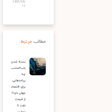
1405/04/
17
مطالب
مرتبط
بسته شدن
باب‌المندب
چه
پیامدهایی
برای اقتصاد
جهان دارد؟؛
از قیمت
نفت تا
تجارت