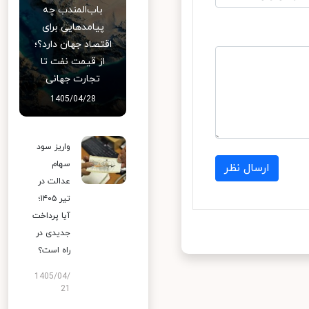
باب‌المندب چه
پیامدهایی برای
اقتصاد جهان دارد؟؛
از قیمت نفت تا
تجارت جهانی
1405/04/28
واریز سود
سهام
ارسال نظر
عدالت در
تیر ۱۴۰۵؛
آیا پرداخت
جدیدی در
راه است؟
1405/04/
21