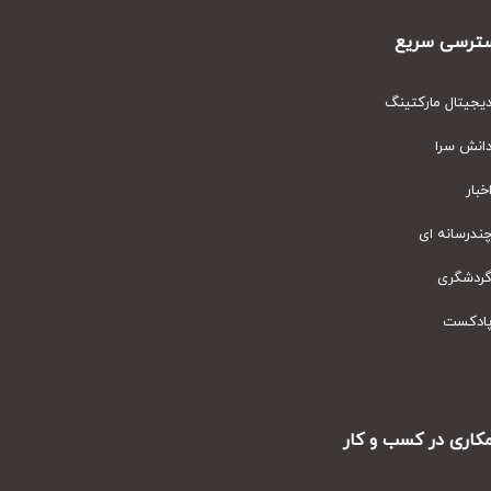
رسی سریع
یتال مارکتینگ
نش سرا
ار
رسانه ای
دشگری
دکست
ری در کسب و کار