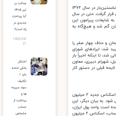
عدالت در
تابناک نوشت: نگاهی به گذشته نشان می‌دهد که ایده حذف صفرها برای نخستین‌بار در سال ۱۳۷۲
تیر ۱۴۰۵؛
قرار گرفت. حتی در سال
آیا پرداخت
د که به شایعات پیرامون این
جدیدی در
ن گم شد و هیچ‌گاه به
راه است؟
1405/04/
 تومان و حذف چهار صفر را
21
د شد، ایرادهای شورای
 ۱۴۰۰، این طرح عملاً بایگانی شد، تا اینکه اخیراً بار
، شهرام دبیری، معاون
اختلال
یحه قبلی در دستور کار
بانکی ادامه
دارد /
تکلیف
سود سپرده
نکته جالب‌توجه اینکه در روزهای پایانی سال ۱۴۰۳، بانک مرکزی از انتشار اسکناس جدید ۲ میلیون
ها و
ورت حذف چهار صفر، معادل ۲۰۰ تومان می شود. به بیان دیگر، این
برداشت از
 است: واحد پول ایران،
حساب
تومان است و هر تومان برابر ۱۰ هزار ریال و معادل ۱۰۰ پارسه است. با این حساب، اسکناس ۲ میلیون
مشخص