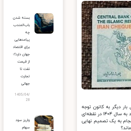
بسته شدن
باب‌المندب
چه
پیامدهایی
برای اقتصاد
جهان دارد؟؛
از قیمت
نفت تا
تجارت
جهانی
1405/04/
28
ر دیگر به کانون توجه
سیاست‌گذاران بازگشته است. این بحث که سابقه‌ای طولانی دارد، حالا با ورود به سال ۱۴۰۴ در نقطه‌ای
ام به یک تصمیم نهایی
واریز سود
ند؟
سهام