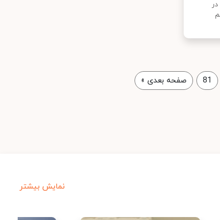
در
م
81
صفحه بعدی
»
نمایش بیشتر