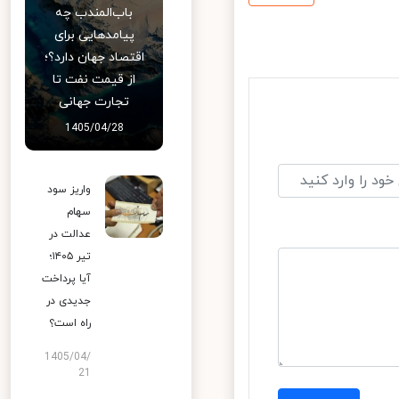
باب‌المندب چه
پیامدهایی برای
اقتصاد جهان دارد؟؛
از قیمت نفت تا
تجارت جهانی
1405/04/28
واریز سود
سهام
عدالت در
تیر ۱۴۰۵؛
آیا پرداخت
جدیدی در
راه است؟
1405/04/
21