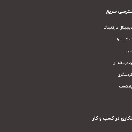
رسی سریع
یتال مارکتینگ
نش سرا
ار
رسانه ای
دشگری
دکست
ری در کسب و کار