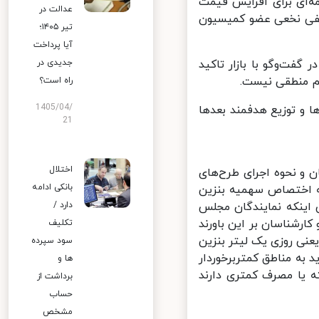
ه‌ای برای افزایش قیمت
عدالت در
طفی نخعی عضو کمیسیون
تیر ۱۴۰۵؛
آیا پرداخت
فت‌وگو با بازار تاکید
جدیدی در
راه است؟
1405/04/
ا و توزیع هدفمند بعدها
21
اختلال
 نحوه اجرای طرح‌های
بانکی ادامه
ه اختصاص سهمیه بنزین
اینکه نمایندگان مجلس
دارد /
رشناسان بر این باورند
تکلیف
ه تعلق گیرد. برخی نیز ۳۰ لیتر در ماه یعنی روزی یک لیتر بنزین
سود سپرده
 به مناطق کمتربرخوردار
ها و
یا مصرف کمتری دارند
برداشت از
حساب
مشخص