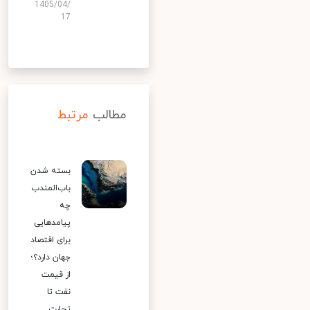
1405/04/
17
مطالب
مرتبط
بسته شدن
باب‌المندب
چه
پیامدهایی
برای اقتصاد
جهان دارد؟؛
از قیمت
نفت تا
تجارت