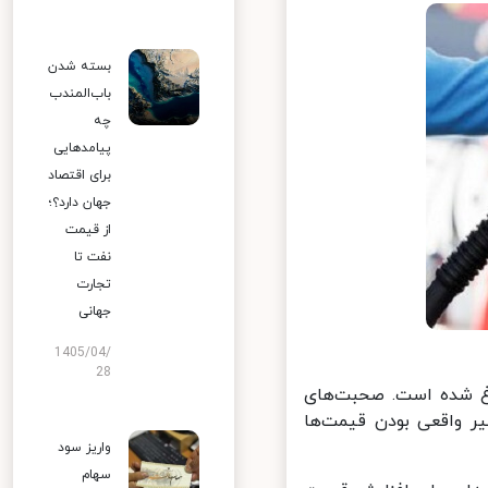
بسته شدن
باب‌المندب
چه
پیامدهایی
برای اقتصاد
جهان دارد؟؛
از قیمت
نفت تا
تجارت
جهانی
1405/04/
28
اغ شده است. صحبت‌های
ر واقعی بودن قیمت‌ها
واریز سود
سهام