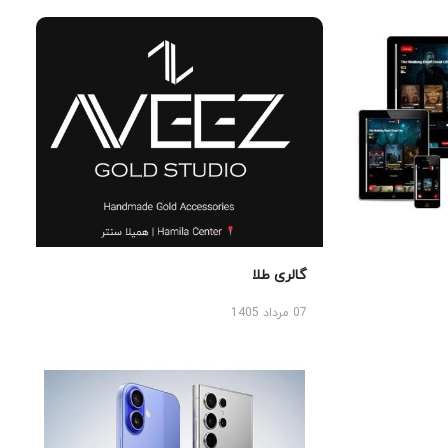
گالری طلا
07 مرداد 1405