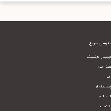
رسی سریع
یتال مارکتینگ
نش سرا
ار
رسانه ای
دشگری
دکست