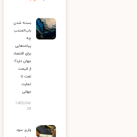
بسته شدن
باب‌المندب
چه
پیامدهایی
برای اقتصاد
جهان دارد؟؛
از قیمت
نفت تا
تجارت
جهانی
1405/04/
28
واریز سود