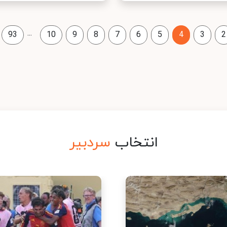
...
93
10
9
8
7
6
5
4
3
2
انتخاب
سردبیر