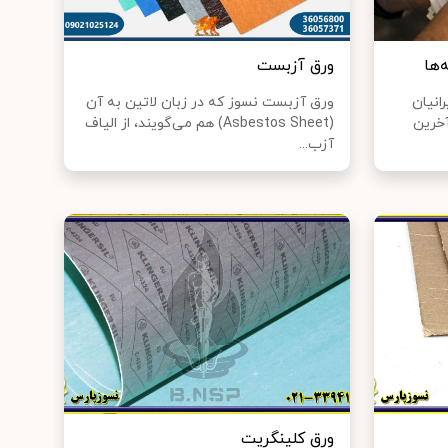
‌ها
ورق آزبست
انیان
ورق آزبست نسوز که در زبان لاتین به آن
آخرین
(Asbestos Sheet) هم می‌گویند، از الیاف
آزب...
ورق کلینگریت