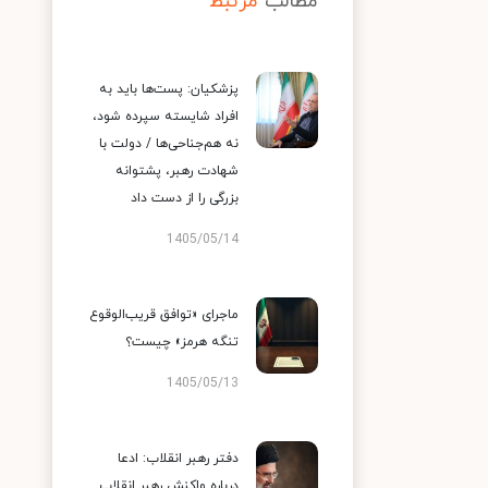
مطالب
مرتبط
پزشکیان: پست‌ها باید به
افراد شایسته سپرده شود،
نه هم‌جناحی‌ها / دولت با
شهادت رهبر، پشتوانه
بزرگی را از دست داد
1405/05/14
ماجرای «توافق قریب‌الوقوع
تنگه هرمز» چیست؟
1405/05/13
دفتر رهبر انقلاب: ادعا
درباره واکنش رهبر انقلاب