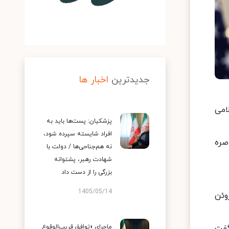
جدیدترین
اخبار ها
امی
پزشکیان: پست‌ها باید به
افراد شایسته سپرده شود،
صره
نه هم‌جناحی‌ها / دولت با
شهادت رهبر، پشتوانه
بزرگی را از دست داد
1405/05/14
ر پاکستان اعلام کرد که تفاهم‌ نامه میان دو کشور حاصل شده و در روز جمعه ۱۹ ژوئن
سال جاری، گفت‌
ماجرای «توافق قریب‌الوقوع