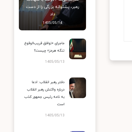
رهبر، پشتوانه بزرگی را از دست
داد
1405/05/14
ماجرای «توافق قریب‌الوقوع
تنگه هرمز» چیست؟
1405/05/13
دفتر رهبر انقلاب: ادعا
درباره واکنش رهبر انقلاب
به نامه رئیس جمهور کذب
است
1405/05/13