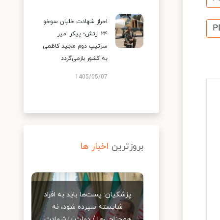
احراز شهادت خلبان سوخو
P
۲۴ ارتش؛ پیکر امیر
سرتیپ دوم مجید کاظمی
به کشور بازمی‌گردد
1405/05/07
بروزترین
اخبار ها
پزشکیان: پست‌ها باید به افراد
شایسته سپرده شود، نه
هم‌جناحی‌ها / دولت با شهادت