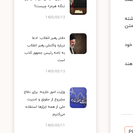
تنگه هرمز» چیست؟
1405/05/13
ن ابتدای آتش‌بس بود، در ۶۰ روز گذشته
متن
دفتر رهبر انقلاب: ادعا
خود
درباره واکنش رهبر انقلاب
به نامه رئیس جمهور کذب
است
خواهند
1405/05/13
وزارت امور خارجه: برای دفاع
مشروع از حقوق و امنیت
ملی از همه ابزارها استفاده
می‌کنیم
1405/05/11
P