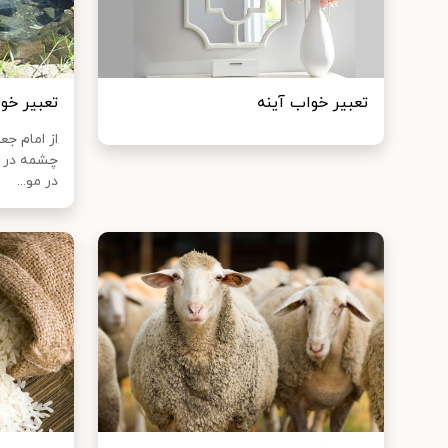
تعبير خواب آينه
تعبیر خ
از امام ج
چشمه در م
در مو...