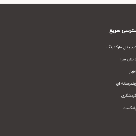
رسی سریع
یتال مارکتینگ
نش سرا
ار
رسانه ای
دشگری
دکست