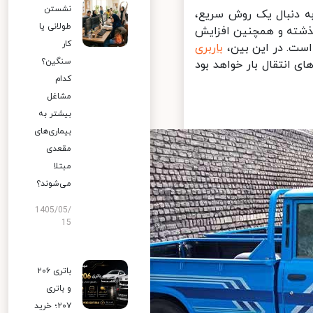
نشستن
ه دنبال یک روش سریع،
طولانی یا
ذشته و همچنین افزایش
کار
ست. در این بین،
باربری
سنگین؟
انتقال بار خواهد بود
کدام
مشاغل
بیشتر به
بیماری‌های
مقعدی
مبتلا
می‌شوند؟
1405/05/
15
باتری ۲۰۶
و باتری
۲۰۷؛ خرید