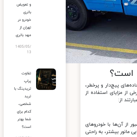
و تعویض
باتری
خودرو در
تهران از
مهد باتری
1405/05/
13
 است؟
تفاوت
پراپ
‌های پیچ‌دار و پرخطر،
تریدینگ با
 از مزایای استفاده از
ترید
تند از:
شخصی،
کدام برای
شما بهتر
 از آن‌ها با خودروهای
است؟
 مانور بیشتر، به راحتی