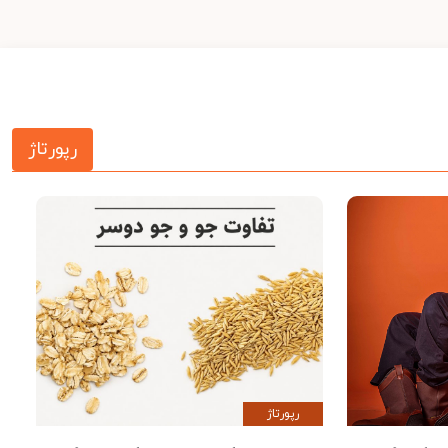
رپورتاژ
رپورتاژ