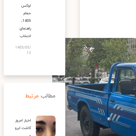
لوکس
حمام
1405،
راهنمای
انتخاب
1405/05/
13
مطالب
مرتبط
اخبار امروز
کاشت ابرو
و