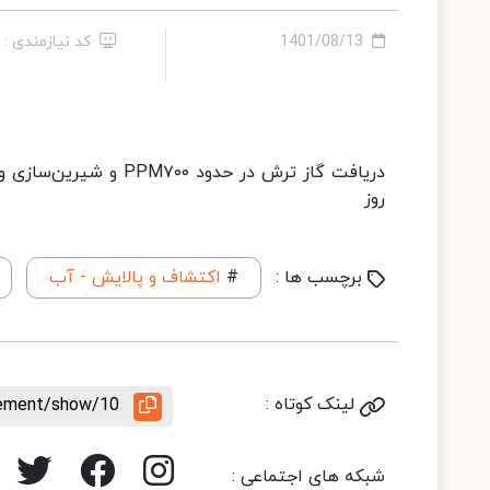
1401/08/13
کد نیازمندی : 10
روز
برچسب ها :
#
اکتشاف و پالایش - آب
لینک کوتاه :
irement/show/10
شبکه های اجتماعی :