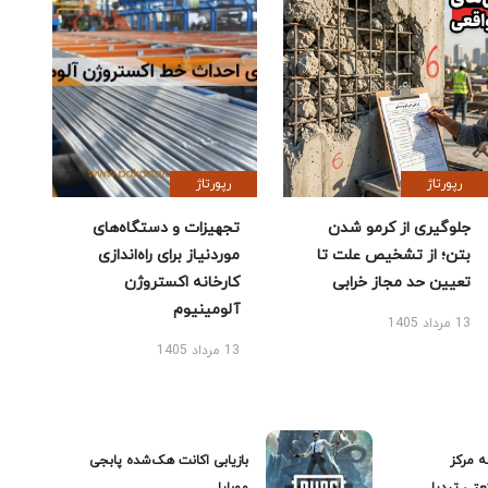
رپورتاژ
رپورتاژ
جلوگیری از کرمو شدن
تجهیزات و دستگاه‌های
بتن؛ از تشخیص علت تا
موردنیاز برای راه‌اندازی
تعیین حد مجاز خرابی
کارخانه اکستروژن
آلومینیوم
13 مرداد 1405
13 مرداد 1405
ه مرکز
بازیابی اکانت هک‌شده پابجی