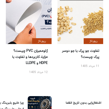
رپورتاژ
رپورتاژ
تفاوت جو پرک با جو دوسر
ژئوممبران PVC چیست؟
پرک چیست؟
مزایا، کاربردها و تفاوت با
HDPE و LLDPE
11 مرداد 1405
12 مرداد 1405
اشتغال‌زایی بدون تاریخ انقضا
چرا خلیج بلبرینگ ب