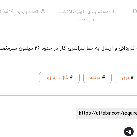
دسته بندی : تولید، اکتشاف
تعداد بازدید : 6,644 نفر
و پالایش
دریافت گاز ترش در حدود PPM۷۰۰ و شیرین‌سازی و نم‌زدائی و ارسال به خط سراسری گاز در حدود
#
برق
#
تولید
#
گاز و انرژی
https://aftabir.com/requ