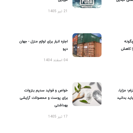
عتی تبدیل
موبایل
21 تیر 1405
گونه
اجاره انبار برای لوازم منزل - جهان
را کاهش
دپو
04 اسفند 1404
ام؛ مزایا،
خواص و فواید سدیم بنزوات
ید بدانید
برای پوست و محصولات آرایشی
بهداشتی
17 تیر 1405