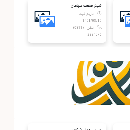
شیذر صنعت سپاهان
تاریخ ثبت :
1401/08/10
تلفن : (0311)
2334076