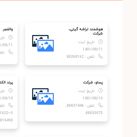
هوشمند تراشه گیتی،
والفجر
شركت
تار
تاریخ ثبت :
1/08/11
1401/08/11
تلفن : 
تلفن : 88268162
پساو، شركت
پرند الك
تاریخ ثبت :
تار
1/08/10
1401/08/10
تلفن : 88837446,
تلف
88835075
816490