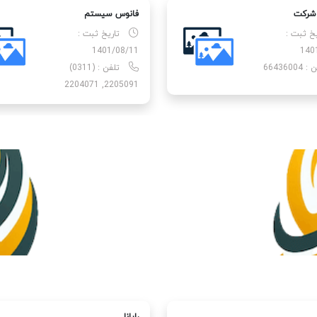
 شركت
فانوس سیستم
یخ ثبت :
تاریخ ثبت :
1401/08/11
140
66436004
تلفن : (0311)
2205091, 2204071