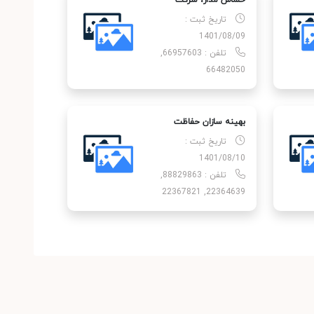
حساس مدار، شركت
تاریخ ثبت :
1401/08/09
تلفن : 66957603,
66482050
بهینه سازان حفاظت
تاریخ ثبت :
1401/08/10
تلفن : 88829863,
22364639, 22367821