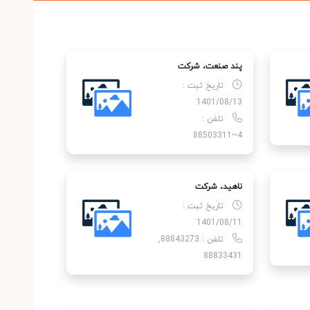
پند صنعت، شركت
تاریخ ثبت :
1401/08/13
تلفن :
4~88503311
ناهید، شركت
تاریخ ثبت :
1401/08/11
تلفن : 88843273,
88833431