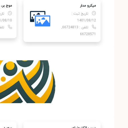
میكرو مدار
موج بر،
تاریخ ثبت :
تار
1/08/10
1401/08/12
تلفن : 66724813,
تلفن : 
66728571