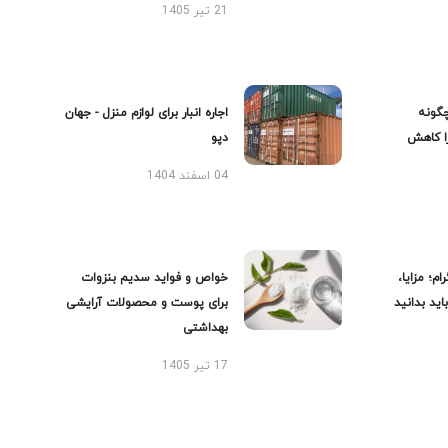
21 تیر 1405
گونه
اجاره انبار برای لوازم منزل - جهان
را کاهش
دپو
04 اسفند 1404
ام؛ مزایا،
خواص و فواید سدیم بنزوات
ید بدانید
برای پوست و محصولات آرایشی
بهداشتی
17 تیر 1405