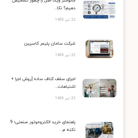
مانومتر ویکا اصل را چطور تشخیص
دهیم؟ نکا...
22 تیر 1405
شرکت سامان پلیمر کاسپین
22 تیر 1405
اجرای سقف کناف ساده [روش اجرا +
اشتباهات...
22 تیر 1405
راهنمای خرید الکتروموتور صنعتی؛ 9
نکته م...