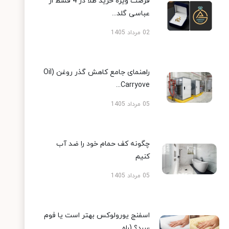
فرصت ویژه خرید طلا در 4 قسط از
عباسی گلد...
02 مرداد 1405
راهنمای جامع کاهش گذر روغن (Oil
Carryove...
05 مرداد 1405
چگونه کف حمام خود را ضد آب
کنیم
05 مرداد 1405
اسفنج یورولوکس بهتر است یا فوم
سرد؟ (راه...