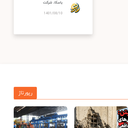
یاسكا، شركت
1401/08/10
رپورتاژ