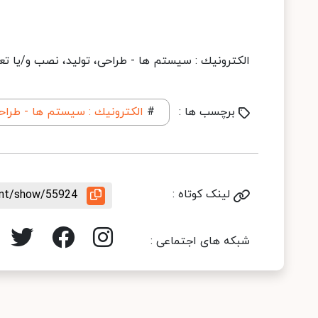
الكترونیك : سیستم ها - طراحی، تولید، نصب و/یا تع
برچسب ها :
#
الكترونیك : سیستم ها - طراح
لینک کوتاه :
ent/show/55924
شبکه های اجتماعی :