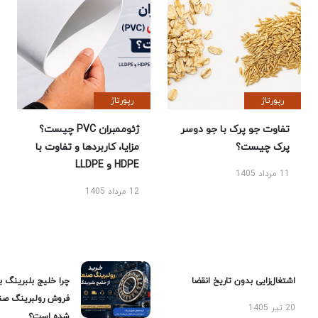
رپورتاژ
رپورتاژ
تفاوت جو پرک با جو دوسر
ژئوممبران PVC چیست؟
پرک چیست؟
مزایا، کاربردها و تفاوت با
HDPE و LLDPE
11 مرداد 1405
12 مرداد 1405
اشتغال‌زایی بدون تاریخ انقضا
چرا خلیج بلبرینگ ب
فروش رولبرینگ صن
20 تیر 1405
شده است؟