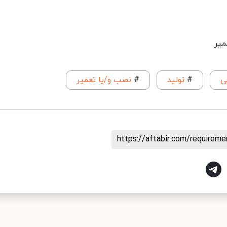
میر
ی
#
تولید
#
نصب و/یا تعمیر
https://aftabir.com/requirem