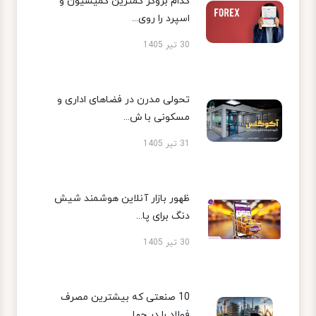
کدام بروکر کمترین کمیسیون و
اسپرد را روی...
30 تیر 1405
تحولی مدرن در فضاهای اداری و
مسکونی با ش...
31 تیر 1405
ظهور بازار آنلاین هوشمند شیش
دنگ برای پا...
30 تیر 1405
10 صنعتی که بیشترین مصرف
فولاد را در جها...