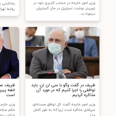
وزیر امور خارجه در حساب کاربری خود در
یاداشتی ب
توییتر نوشت: اسراییل در حال گسترش
روابط تهرا..
دیمونا ت...
ظریف در گفت وگو با سی ان ان: باید
ظریف: صد
توافقی را اجرا کنیم که در مورد آن
لاهه پیرو
مذاکره کردیم
است
وزیر امور خارجه گفت: کل توافق هسته‌ای
وزیر خارج
غیرقابل مذاکره است زیرا که به طور کامل
حکم صلاحی
مذا...
شکایت ای.