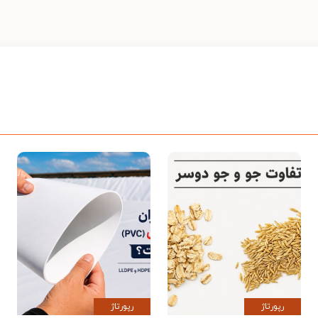
رپورتاژ
رپورتاژ