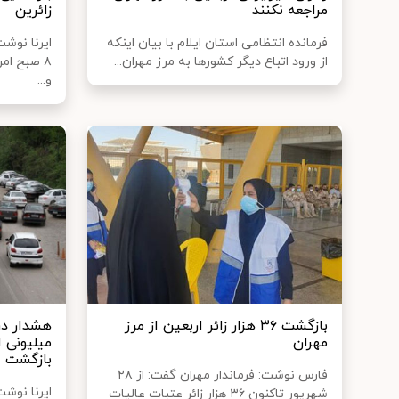
مراجعه نکنند
زائرین
فرمانده انتظامی استان ایلام با بیان اینکه
ایرنا نوش
از ورود اتباع دیگر کشورها به مرز مهران...
۸ صبح امر
و...
بازگشت ۳۶ هزار زائر اربعین از مرز
هشدار درب
مهران
میلیونی ا
بازگشت
فارس نوشت: فرماندار مهران گفت: از ۲۸
ایرنا نوشت
شهریور تاکنون ۳۶ هزار زائر عتبات عالیات