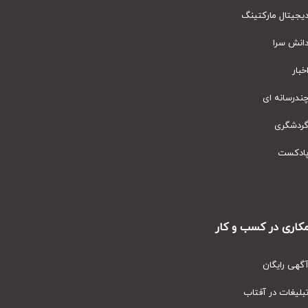
یتال مارکتینگ
نش سرا
ار
رسانه ای
دشگری
دکست
ری در کسب و کار
ی رایگان
یغات در آفتاب