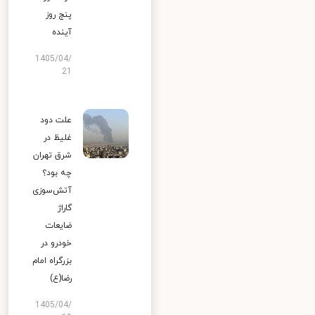
پنج روز
آینده
1405/04/
21
علت دود
غلیظ در
شرق تهران
چه بود؟
آتش‌سوزی
گاراژ
ضایعات
خودرو در
بزرگراه امام
رضا(ع)
1405/04/