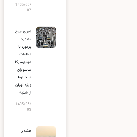
1405/05/
07
اجرای طرح
تشدید
برخورد با
تخلفات
موتورسیکل
ت‌سواران
در خطوط
ویژه تهران
از شنبه
1405/05/
03
هشدار