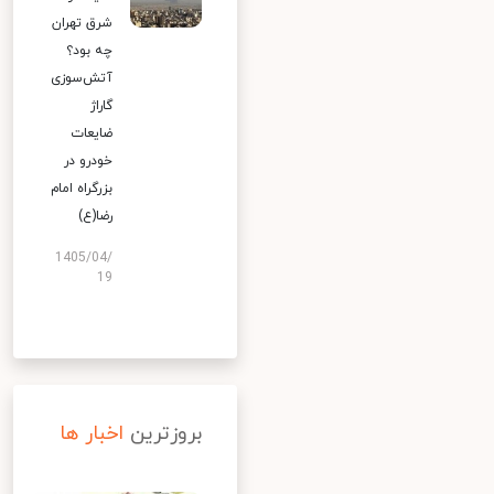
شرق تهران
چه بود؟
آتش‌سوزی
گاراژ
ضایعات
خودرو در
بزرگراه امام
رضا(ع)
1405/04/
19
بروزترین
اخبار ها