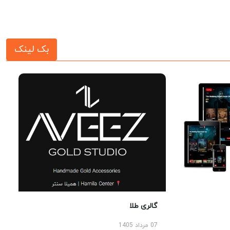
بک لینک
گالری طلا
07 مرداد 1405