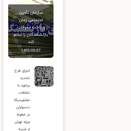
سازمان تأمین
اجتماعی زمان
پرداخت معوقات
بازنشستگان را اعلام
کند
1405/05/07
اجرای طرح
تشدید
برخورد با
تخلفات
موتورسیکل
ت‌سواران
در خطوط
ویژه تهران
از شنبه