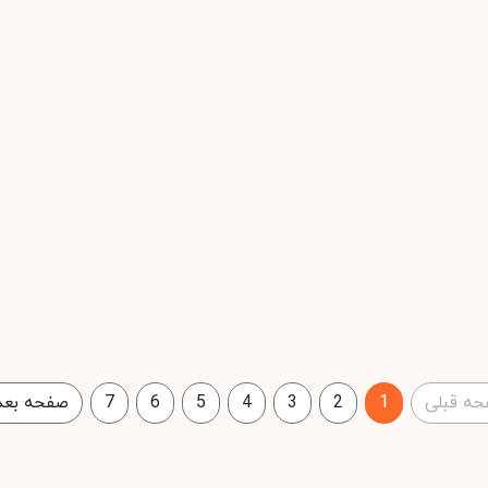
ه قبلی
1
2
3
4
5
6
7
صفحه بعد