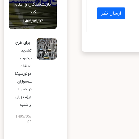
بازنشستگان را اعلام
کند
ارسال نظر
1405/05/07
اجرای طرح
تشدید
برخورد با
تخلفات
موتورسیکل
ت‌سواران
در خطوط
ویژه تهران
از شنبه
1405/05/
03