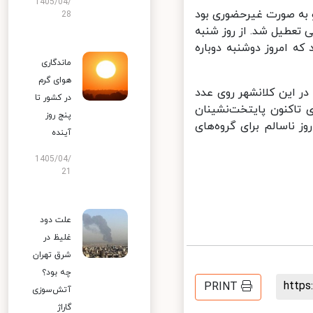
1405/04/
ها تعطیل و به صورت غیرحضوری بود
28
تعطیل شد. از روز شنبه
 امروز دوشنبه دوباره
ماندگاری
هوای گرم
 این کلانشهر روی عدد
در کشور تا
ی تاکنون پایتخت‌نشینان
پنج روز
ز هوای پاک تنفس کردند. در این مدت ۱۷۷ روز قابل قبول، ۸۵ روز ناسالم برای گروه‌های
آینده
1405/04/
21
علت دود
غلیظ در
شرق تهران
چه بود؟
http
PRINT
آتش‌سوزی
گاراژ