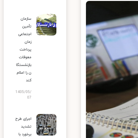
سازمان
تأمین
اجتماعی
زمان
پرداخت
معوقات
بازنشستگا
ن را اعلام
کند
1405/05/
07
اجرای طرح
تشدید
برخورد با