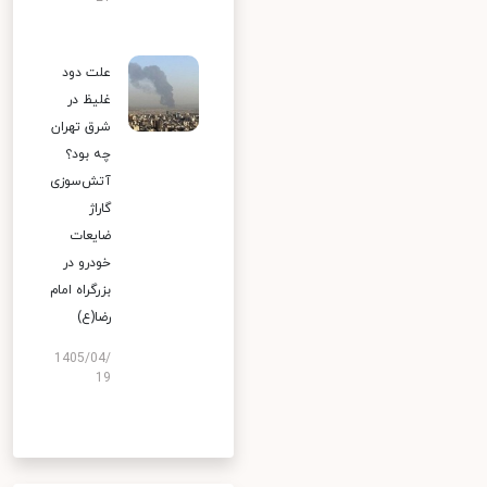
علت دود
غلیظ در
شرق تهران
چه بود؟
آتش‌سوزی
گاراژ
ضایعات
خودرو در
بزرگراه امام
رضا(ع)
1405/04/
19