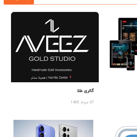
گالری طلا
07 مرداد 1405