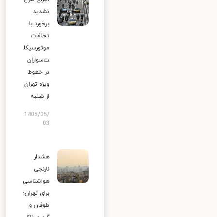
تشدید
برخورد با
تخلفات
موتورسیکل
ت‌سواران
در خطوط
ویژه تهران
از شنبه
1405/05/
03
هشدار
نارنجی
هواشناسی
برای تهران؛
طوفان و