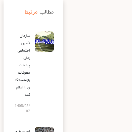
مطالب
مرتبط
سازمان
تأمین
اجتماعی
زمان
پرداخت
معوقات
بازنشستگا
ن را اعلام
کند
1405/05/
07
اجرای طرح