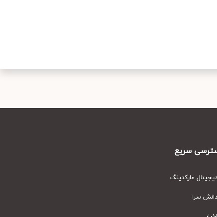
رسی سریع
یتال مارکتینگ
نش سرا
ار