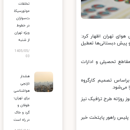
تخلفات
موتورسیکل
ت‌سواران
در خطوط
ویژه تهران
وای تهران اظهار کرد:
از شنبه
ی و مهدکودک و پیش دبستانی‌ها تعطیل
1405/05/
03
طع تحصیلی و ادارات
هشدار
راساس تصمیم کارگروه
نارنجی
می‌شود.
هواشناسی
روزانه طرح ترافیک نیز
برای تهران؛
طوفان و
گرد و خاک
لیس راهور پایتخت خبر
در راه است