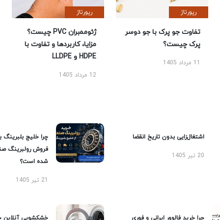
رپورتاژ
رپورتاژ
تفاوت جو پرک با جو دوسر
ژئوممبران PVC چیست؟
پرک چیست؟
مزایا، کاربردها و تفاوت با
HDPE و LLDPE
11 مرداد 1405
12 مرداد 1405
اشتغال‌زایی بدون تاریخ انقضا
چرا خلیج بلبرینگ ب
فروش رولبرینگ صن
20 تیر 1405
شده است؟
21 تیر 1405
چرا خرید فالوور ایرانی و فوری
خشکشویی آنلاین چ