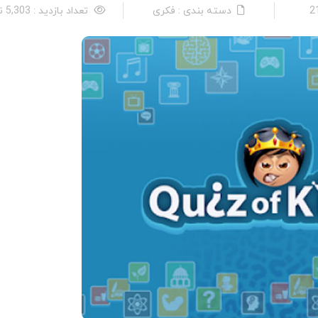
دسته بندی : فکری
تعداد بازدید : 5,303 نفر