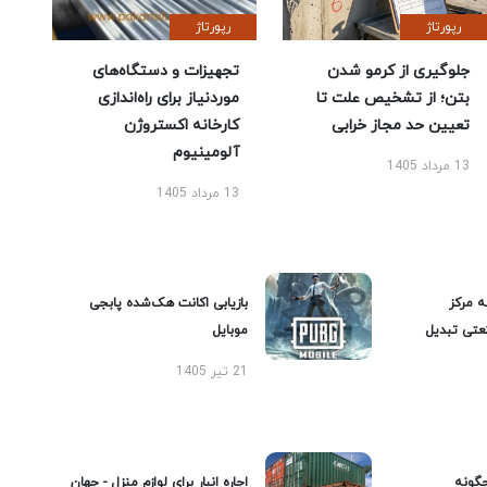
رپورتاژ
رپورتاژ
جلوگیری از کرمو شدن
تجهیزات و دستگاه‌های
بتن؛ از تشخیص علت تا
موردنیاز برای راه‌اندازی
تعیین حد مجاز خرابی
کارخانه اکستروژن
آلومینیوم
13 مرداد 1405
13 مرداد 1405
ه مرکز
بازیابی اکانت هک‌شده پابجی
عتی تبدیل
موبایل
21 تیر 1405
گونه
اجاره انبار برای لوازم منزل - جهان