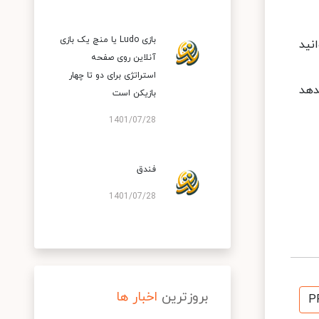
بازی Ludo یا منچ یک بازی
نید
آنلاین روی صفحه
استراتژی برای دو تا چهار
دهد
بازیکن است
1401/07/28
فندق
1401/07/28
بروزترین
اخبار ها
P