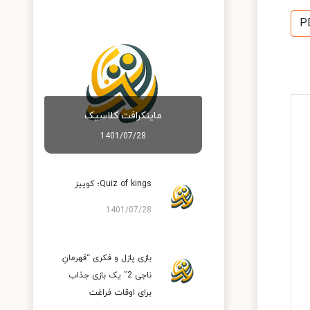
P
ماینکرافت کلاسیک
1401/07/28
Quiz of kings؛ کوییز
1401/07/28
بازی پازل و فکری “قهرمانِ
ناجی 2” یک بازی جذاب
برای اوقات فراغت