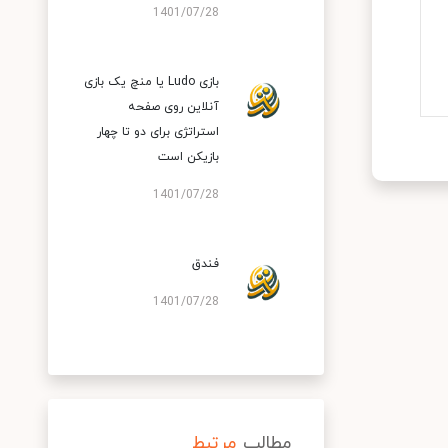
1401/07/28
بازی Ludo یا منچ یک بازی
آنلاین روی صفحه
استراتژی برای دو تا چهار
بازیکن است
1401/07/28
فندق
1401/07/28
مطالب
مرتبط