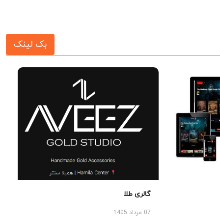
بک لینک
گالری طلا
07 مرداد 1405