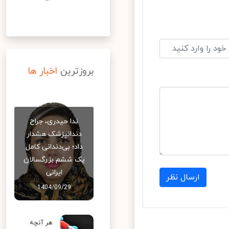
بروزترین
اخبار ها
ندا حیدری، جراح
دندانپزشک هشدار
داد؛ بی‌دندانی کامل
یک ششم بزرگسالان
ایرانی
ارسال نظر
1404/09/29
هر آنچه