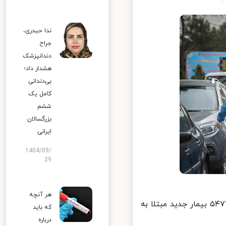
ندا حیدری،
جراح
دندانپزشک
هشدار داد؛
بی‌دندانی
کامل یک
ششم
بزرگسالان
ایرانی
1404/09/
29
هر آنچه
از دیروز تا امروز ۱۶ مردادماه ۱۴۰۱ و بر اساس معیارهای قطعی تشخیصی، ۵۴۷۷ بیمار جدید مبتلا به
که باید
درباره