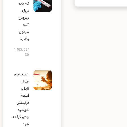
که باید
درباره
ویروس
آبله
میمون
بدانید
1403/05/
30
آسیب‌های
جبران
ناپذیر
اشعه
فرابنفش
خورشید
جدی گرفته
شود