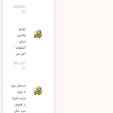
1403/05/
06
توزیع
واکسن
ایرانی
آنفلوانزا
آغاز شد
1401/07/
27
احتمال بروز
۲ موج
جدید کرونا
در فصول
سرد سال