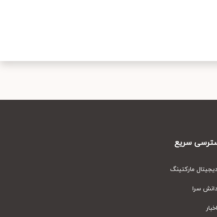
رسی سریع
یتال مارکتینگ
نش سرا
ار