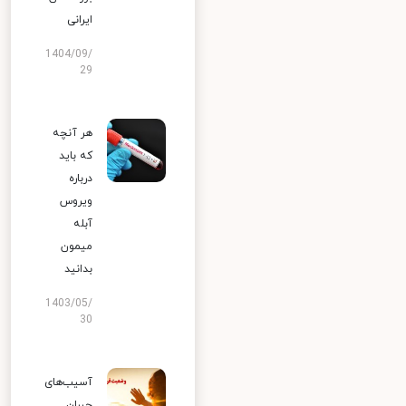
ایرانی
1404/09/
29
هر آنچه
که باید
درباره
ویروس
آبله
میمون
بدانید
1403/05/
30
آسیب‌های
جبران