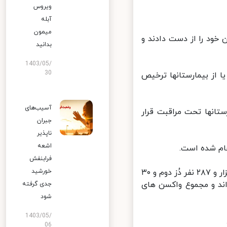
ویروس
آبله
میمون
بیمار مبتلا به کووید۱۹ در کشور جان خود را از دست دادند و
بدانید
1403/05/
30
ن، بهبود یافته و یا از بیمارستانها ترخیص
آسیب‌های
 ویژه بیمارستانها تحت مراقبت قرار
جبران
ناپذیر
اشعه
فرابنفش
همچنین تا کنون ۶۴ میلیون و ۸۲۱ هزار و ۳۱۶ نفر دُز اول، ۵۸ میلیون و ۱۹۲ هزار و ۲۸۷ نفر دُز دوم و ۳۰
خورشید
یق کرده اند و مجموع واکسن های
جدی گرفته
شود
1403/05/
06