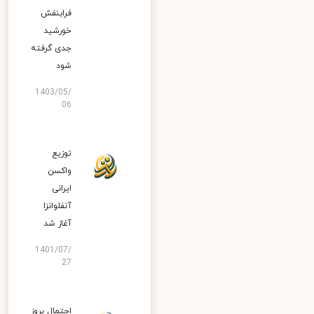
فرابنفش
خورشید
جدی گرفته
شود
1403/05/
06
توزیع
واکسن
ایرانی
آنفلوانزا
آغاز شد
1401/07/
27
احتمال بروز