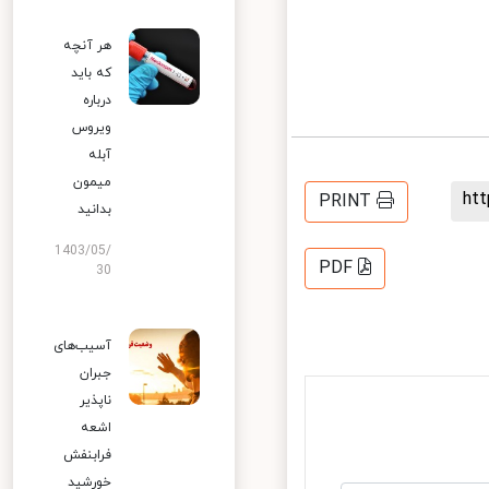
هر آنچه
که باید
درباره
ویروس
آبله
میمون
h
PRINT
بدانید
1403/05/
PDF
30
آسیب‌های
جبران
ناپذیر
اشعه
فرابنفش
خورشید