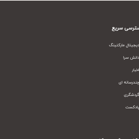
رسی سریع
یتال مارکتینگ
نش سرا
ار
رسانه ای
دشگری
دکست