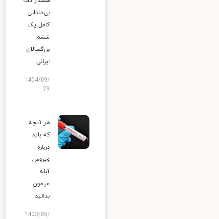
هشدار داد؛
بی‌دندانی
کامل یک
ششم
بزرگسالان
ایرانی
1404/09/
29
هر آنچه
که باید
درباره
ویروس
آبله
میمون
بدانید
1403/05/