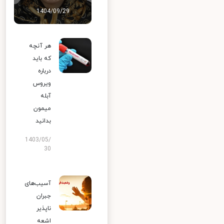
1404/09/29
هر آنچه
که باید
درباره
ویروس
آبله
میمون
بدانید
1403/05/
30
آسیب‌های
جبران
ناپذیر
اشعه