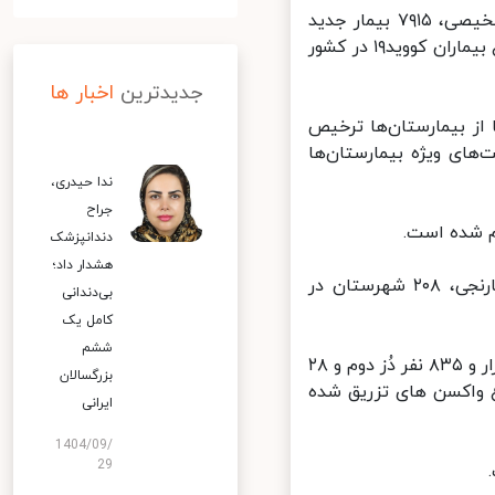
از دیروز تا امروز (پنجشنبه ۳۰ تیرماه ۱۴۰۱) و براساس معیارهای قطعی تشخیصی، ۷۹۱۵ بیمار جدید
مبتلا به کووید ۱۹ در کشور شناسایی و ۱۱۹۸ نفر از آنها بستری شدند و مجموع بیماران کووید۱۹ در کشور
جدیدترین
اخبار ها
بهبود یافته و یا از بیمارستان‌ها ترخیص
کووید۱۹ در بخش‌های مراقبت‌های ویژه بیمارستان‌ها
ندا حیدری،
جراح
دندانپزشک
هشدار داد؛
در حال حاضر ۱۵ شهرستان در وضعیت قرمز، ۳۵ شهرستان در وضعیت نارنجی، ۲۰۸ شهرستان در
بی‌دندانی
کامل یک
ششم
همچنین تاکنون ۶۴ میلیون و ۷۳۰ هزار و ۹۵۱ نفر دُز اول، ۵۸ میلیون و ۹۴ هزار و ۸۳۵ نفر دُز دوم و ۲۸
بزرگسالان
و مجموع واکسن های تزریق شده
ایرانی
1404/09/
29