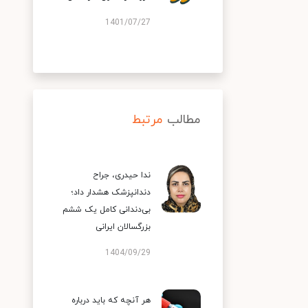
1401/07/27
مطالب
مرتبط
ندا حیدری، جراح
دندانپزشک هشدار داد؛
بی‌دندانی کامل یک ششم
بزرگسالان ایرانی
1404/09/29
هر آنچه که باید درباره