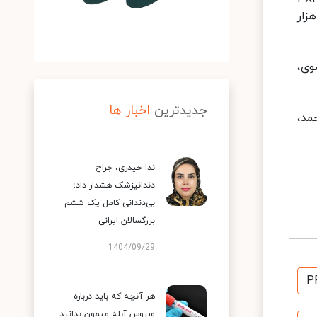
مبتلا به کووید۱۹ در وضعیت شدید این بیماری تحت مراقبت قرار دارند. همچنین تا کنون سه میلیون و ۶۶۷ هزار
وی،
جدیدترین
اخبار ها
مد،
ندا حیدری، جراح
دندانپزشک هشدار داد؛
بی‌دندانی کامل یک ششم
بزرگسالان ایرانی
1404/09/29
P
هر آنچه که باید درباره
ویروس آبله میمون بدانید