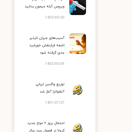
ویروس آبله میمون بدانید
1403/05/30
آسیب‌های جبران ناپذیر
اشعه فرابنفش خورشید
جدی گرفته شود
1403/05/06
توزیع واکسن ایرانی
آنفلوانزا آغاز شد
1401/07/27
احتمال بروز ۲ موج جدید
کرونا در فصول سرد سال