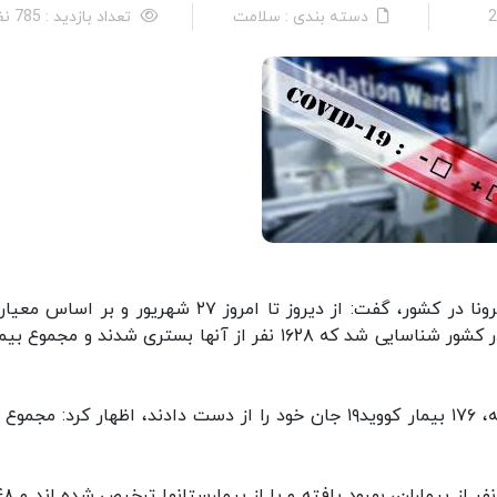
دسته بندی : سلامت
تعداد بازدید : 785 نفر
دکتر سیما سادات لاری در تشریح آخرین وضعیت کرونا در کشور، گفت: از دیروز تا امروز ۲۷ شهریور و بر
قطعی تشخیصی، ۲۸۱۵ بیمار جدید مبتلا به کووید۱۹ در کشور شناسایی شد که ۱۶۲۸ نفر از آنها بستری شدند و مج
وی با بیان اینکه متاسفانه در طول ۲۴ ساعت گذشته، ۱۷۶ بیمار کووید۱۹ جان خود را از دست دادند، اظهار کرد: 
لاری ادامه داد: خوشبختانه تا کنون ۳۵۳ 