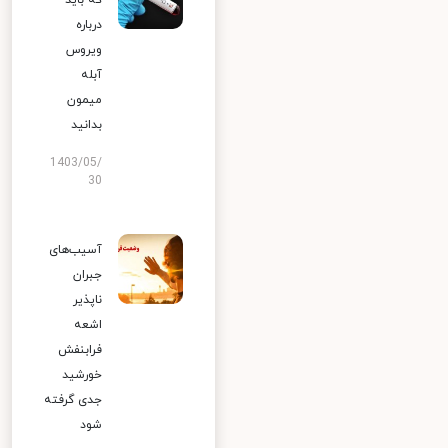
که باید
درباره
ویروس
آبله
میمون
بدانید
1403/05/
30
آسیب‌های
جبران
ناپذیر
اشعه
فرابنفش
خورشید
جدی گرفته
شود