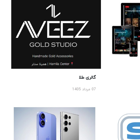
گالری طلا
07 مرداد 1405