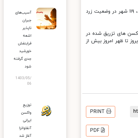
در حال حاضر ۱۴۳ شهر کشور در وضعیت قرمز، ۱۸۶ شهر در وضعیت نارنجی، ۱۱۹ شهر در وضعیت زرد
آسیب‌های
جبران
ناپذیر
سن های تزریق شده در
اشعه
 از ظهر دیروز تا ظهر امروز بیش از
فرابنفش
خورشید
جدی گرفته
شود
1403/05/
06
توزیع
PRINT
واکسن
ایرانی
آنفلوانزا
PDF
آغاز شد