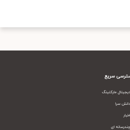
رسی سریع
یتال مارکتینگ
نش سرا
ار
رسانه ای