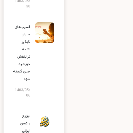
1403/05/
30
آسیب‌های
جبران
ناپذیر
اشعه
فرابنفش
خورشید
جدی گرفته
شود
1403/05/
06
توزیع
واکسن
ایرانی