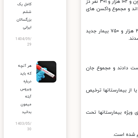
بنابر اعلام مرکز روابط عمومی و اطلاع رسانی وزارت بهداشت، تا کنون ۵ میلیون و ۱۰۲ هزار و ۳۰۱ نفر دُز
کامل یک
 دوم را تزریق کرده اند و مجموع واکسن های
ششم
بزرگسالان
ایرانی
از دیروز تا امروز ۲۲ تیرماه ۱۴۰۰ و بر اساس معیارهای قطعی تشخیصی، ۲۲ هزار و ۷۵۰ بیمار جدید
1404/09/
29
هر آنچه
ر کووید۱۹ جان خود را از دست دادند و مجموع جان
که باید
درباره
ویروس
ن، بهبود یافته و یا از بیمارستانها ترخیص
آبله
میمون
بخش های مراقبت های ویژه بیمارستانها تحت
بدانید
1403/05/
30