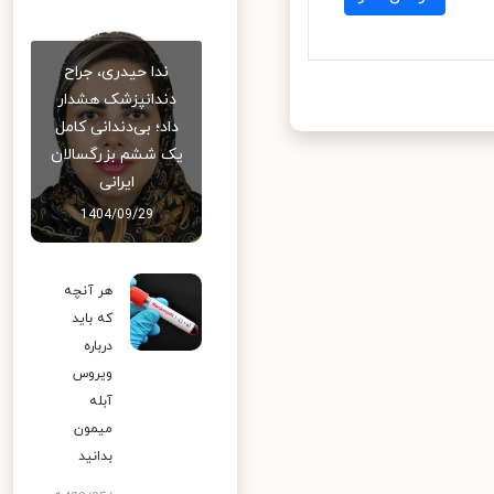
ندا حیدری، جراح
دندانپزشک هشدار
داد؛ بی‌دندانی کامل
یک ششم بزرگسالان
ایرانی
1404/09/29
هر آنچه
که باید
درباره
ویروس
آبله
میمون
بدانید