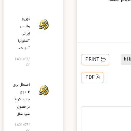
توزیع
واکسن
ایرانی
آنفلوانزا
آغاز شد
h
PRINT
1401/07/
27
PDF
احتمال بروز
۲ موج
جدید کرونا
در فصول
سرد سال
1401/07/
27