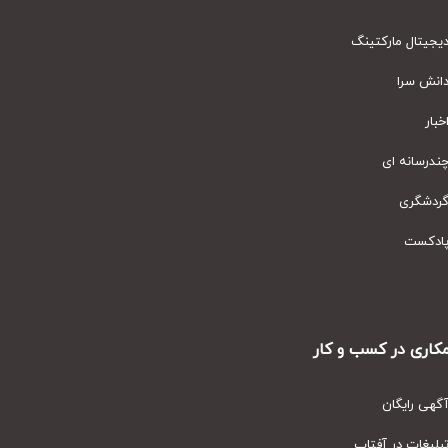
یتال مارکتینگ
نش سرا
ار
رسانه ای
دشگری
دکست
ری در کسب و کار
ی رایگان
یغات در آفتاب