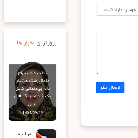
بروزترین
اخبار ها
ندا حیدری، جراح
دندانپزشک هشدار
ارسال نظر
داد؛ بی‌دندانی کامل
یک ششم بزرگسالان
ایرانی
1404/09/29
هر آنچه