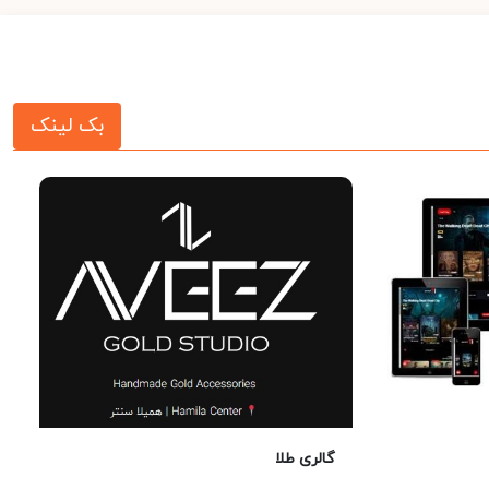
بک لینک
گالری طلا