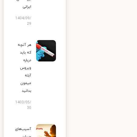
ایرانی
1404/09/
29
هر آنچه
که باید
درباره
ویروس
آبله
میمون
بدانید
1403/05/
30
آسیب‌های
جبران