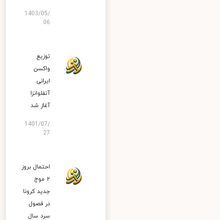
1403/05/
06
توزیع
واکسن
ایرانی
آنفلوانزا
آغاز شد
1401/07/
27
احتمال بروز
۲ موج
جدید کرونا
در فصول
سرد سال