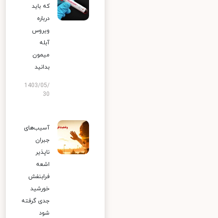
که باید
درباره
ویروس
آبله
میمون
بدانید
1403/05/
30
آسیب‌های
جبران
ناپذیر
اشعه
فرابنفش
خورشید
جدی گرفته
شود