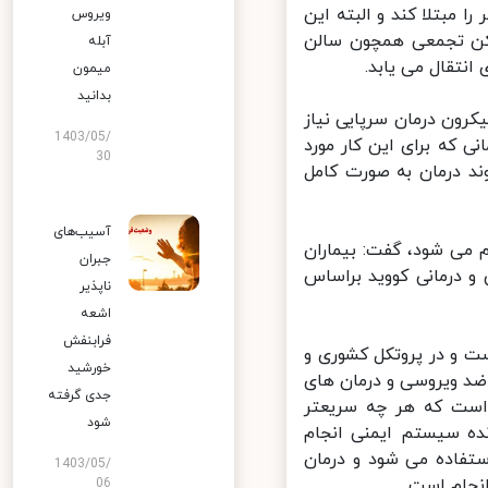
قت با بیان این مطلب گفت: یک فرد می تواند حدود ۱۰ نفر را مبتلا کند و البته این
ویروس
کن تجمعی همچون سالن
آبله
نتقال می یابد.
میمون
بدانید
ون درمان سرپایی نیاز
1403/05/
ی که برای این کار مورد
30
د درمان به صورت کامل
آسیب‌های
می شود، گفت: بیماران
جبران
 درمانی کووید براساس
ناپذیر
اشعه
فرابنفش
 و در پروتکل کشوری و
خورشید
ضد ویروسی و درمان های
جدی گرفته
ست که هر چه سریعتر
شود
ه سیستم ایمنی انجام
فاده می شود و درمان
1403/05/
جام است.
06