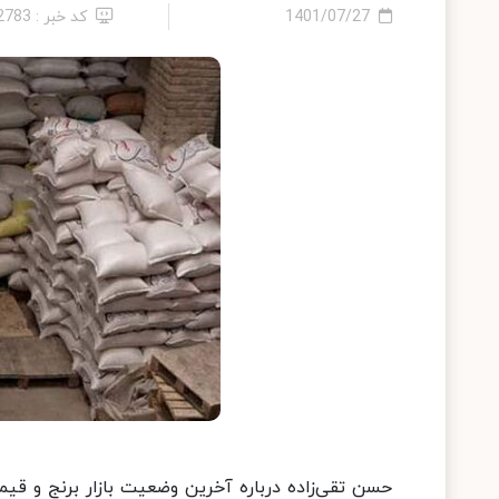
1401/07/27
کد خبر : 12783