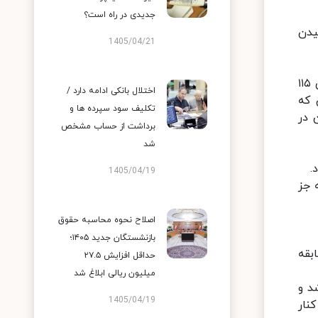
جدیدی در راه است؟
یدن
1405/04/21
نقی‌زاده تاکید کرد: در واحدهای عرضه عمده و تحویل به بنکداران، برنج‌های طارم هاشمی و طارم محلی به قیمت کیلویی ۱۱۵
اختلال بانکی ادامه دارد /
 ندا کیلویی ۶۵ هزار تومان که
تکلیف سود سپرده ها و
است که کیلویی ۱۳۰ هزار تومان در
برداشت از حساب مشخص
شد
1405/04/19
اع برنج به جز
اصلاح نحوه محاسبه حقوق
بازنشستگان جدید ۱۴۰۵؛
 سابقه
حداقل افزایش ۲۷.۵
میلیون ریالی ابلاغ شد
د و
1405/04/19
نار