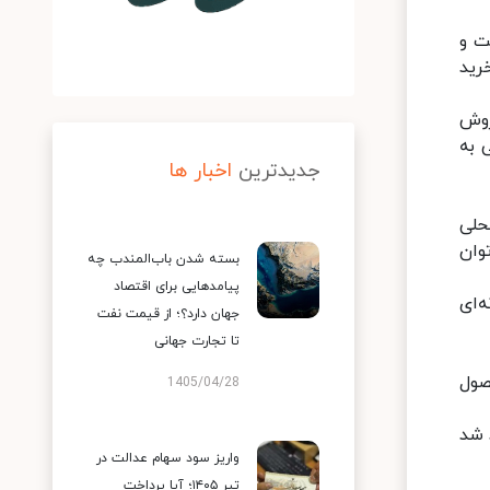
ت و
رید
روش
 به
جدیدترین
اخبار ها
حلی
ن حال حداقل ۳۰-۴۰ مردم بابل توان
بسته شدن باب‌المندب چه
پیامدهایی برای اقتصاد
‌ای
جهان دارد؟؛ از قیمت نفت
تا تجارت جهانی
صول
1405/04/28
 شد
واریز سود سهام عدالت در
تیر ۱۴۰۵؛ آیا پرداخت