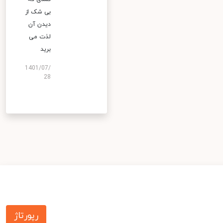
بی شک از
دیدن آن
لذت می
برید
1401/07/
28
رپورتاژ