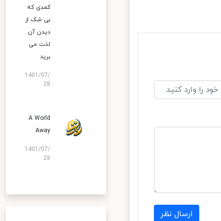
کمدی که
بی شک از
دیدن آن
لذت می
برید
1401/07/
28
A World
Away
1401/07/
28
ارسال نظر