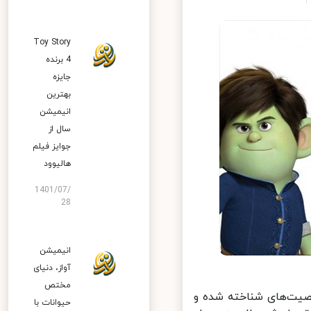
Toy Story
4 برنده
جایزه
بهترین
انیمیشن
سال از
جوایز فیلم
هالیوود
1401/07/
28
انیمیشن
آواز، دنیای
مختص
یت‌های شناخته شده و
حیوانات با