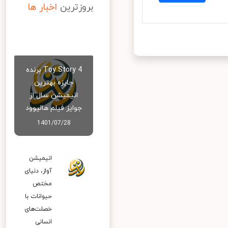
بروزترین
اخبار ها
Toy Story 4 برنده
جایزه بهترین
انیمیشن سال از
جوایز فیلم هالیوود
1401/07/28
انیمیشن
آواز، دنیای
مختص
حیوانات با
خصلت‌های
انسانی