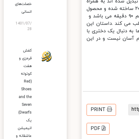
یل شده اند به همراه
خصلت‌های
وستان خود به مبارزه علیه افراد شرور می‌پردازند.این انیمیشن در سال ۲۰۱۹ ساخته شده و محصول
انسانی
کشور کره جنوبی است و ژانر آن عاشقانه،کمدی است، مدت زمان این فیلم ۹۰ دقیقه می باشد و
ب می کند .داستان این
1401/07/
28
 به دنبال یک دختری با
 آسان نیست و در این
کفش
قرمزی و
هفت
کوتوله
(Red
Shoes
and the
Seven
h
PRINT
Dwarfs)
یک
PDF
انیمیشن
عاشقانه و