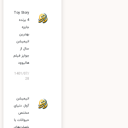
Toy Story
4 برنده
جایزه
بهترین
انیمیشن
سال از
جوایز فیلم
هالیوود
1401/07/
28
انیمیشن
آواز، دنیای
مختص
حیوانات با
خصلت‌های