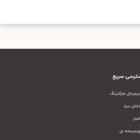
رسی سریع
یتال مارکتینگ
نش سرا
ار
رسانه ای