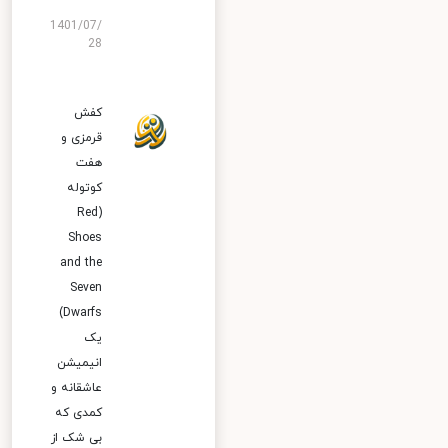
1401/07/
28
کفش
قرمزی و
هفت
کوتوله
(Red
Shoes
and the
Seven
Dwarfs)
یک
انیمیشن
عاشقانه و
کمدی که
بی شک از