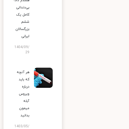
هشدار داد؛
بی‌دندانی
کامل یک
ششم
بزرگسالان
ایرانی
1404/09/
29
هر آنچه
که باید
درباره
ویروس
آبله
میمون
بدانید
1403/05/