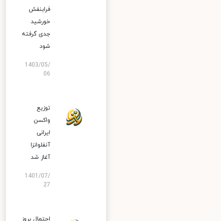
فرابنفش
خورشید
جدی گرفته
شود
1403/05/
06
توزیع
واکسن
ایرانی
آنفلوانزا
آغاز شد
1401/07/
27
احتمال بروز