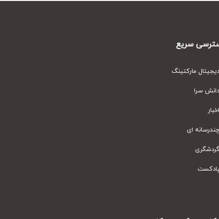
رسی سریع
یتال مارکتینگ
نش سرا
ار
رسانه ای
دشگری
دکست