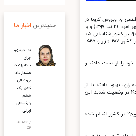
عی به ویروس کرونا در
جدیدترین
اخبار ها
کشور و موارد فوت ناشی از این ویروس بیان کرد: در ۲۴ ساعت گذشته تا ظهر امروز (۲ تیر ۱۳۹۹) و بر
اساس معیارهای قطعی تشخیصی، دو هزار و ۵۷۳ بیمار جدید مبتلا به کووید۱۹ در کشور شناسایی شد
که هزار و ۳۱۹ مورد بستری شدند. با این حساب، مجموع بیماران کووید۱۹ در کشور ۲۰۷ هزار و ۵۲۵
ندا حیدری،
جراح
نه در طول ۲۴ ساعت گذشته، ۱۱۹بیمار کووید ۱۹ جان خود را از دست دادند و
دندانپزشک
هشدار داد؛
بی‌دندانی
انه تا کنون ۱۶۶ هزار و ۴۲۷ نفر از بیماران، بهبود یافته یا از
کامل یک
بیمارستان‌ها ترخیص شده‌اند. همچنین ۲۸۹۸ نفر از بیماران مبتلا به کووید۱۹ در وضعیت شدید این
ششم
بزرگسالان
ایرانی
لاری بیان کرد: تاکنون یک میلیون و ۴۴۹ هزار و ۴۲۰ آزمایش تشخیص کووید۱۹ در کشور انجام شده
1404/09/
29
بایجان شرقی در وضعیت