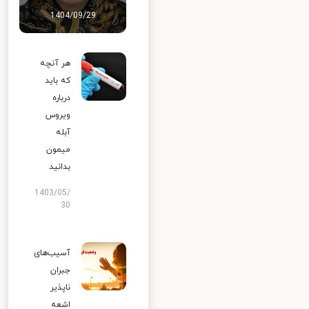
1404/09/29
هر آنچه
که باید
درباره
ویروس
آبله
میمون
بدانید
1403/05/
30
آسیب‌های
جبران
ناپذیر
اشعه