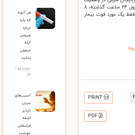
قرمز و استانهای فارس و کرمان در آستانه وضعیت هشدار قرار دارند. در طول ۲۴ ساعت گذشته، ۸
هر آنچه
ت ناشی از کووید۱۹ نداشتند و در ۴ استان فقط یک مورد فوت بیمار
که باید
درباره
ویروس
آبله
ا
میمون
بدانید
1403/05/
30
آسیب‌های
PRINT
جبران
ناپذیر
PDF
اشعه
فرابنفش
خورشید