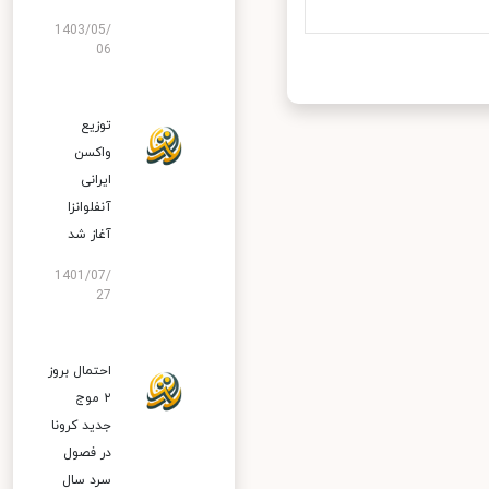
1403/05/
06
توزیع
واکسن
ایرانی
آنفلوانزا
آغاز شد
1401/07/
27
احتمال بروز
۲ موج
جدید کرونا
در فصول
سرد سال