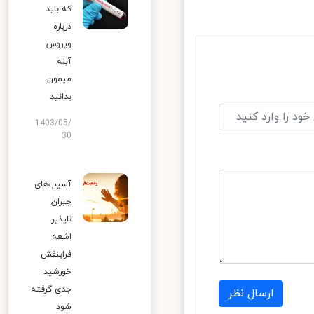
که باید
درباره
ویروس
آبله
میمون
بدانید
1403/05/
30
آسیب‌های
جبران
ناپذیر
اشعه
فرابنفش
خورشید
جدی گرفته
ارسال نظر
شود