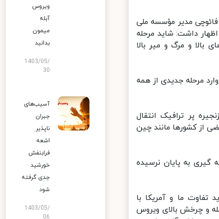
ویروس
آبله
فائوچی مدیر مؤسسه ملی
میمون
هار داشت: شاید مرحله
بدانید
الا و مرگ و میر بالا
1403/05/
30
رد مرحله جدیدی از همه
آسیب‌های
ره پر ترافیک انتقال
جبران
ی از کشورها مانند چین
ناپذیر
اشعه
فرابنفش
گیری به پایان نرسیده
خورشید
جدی گرفته
شود
فاوت ما و آمریکا با
ه و چرخش بالای ویروس
1403/05/
06