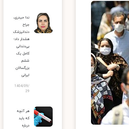
ندا حیدری،
جراح
دندانپزشک
هشدار داد؛
بی‌دندانی
کامل یک
ششم
بزرگسالان
ایرانی
1404/09/
29
هر آنچه
که باید
درباره