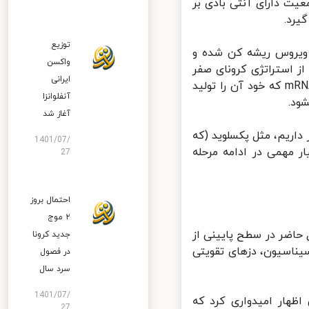
به ۷۰ درصدی واکسن، جمعیت دارای آنتی بادی بر
رد.
توزیع
ویروس ریشه کن شده و
واکسن
استراتژی کرونای صفر
ایرانی
منصرف شود و با زدن واکسن هایی با درجه ایمنی زایی بالا و واکسن‌های mRNA که خود آن را تولید
آنفلوانزا
د.
آغاز شد
ریم، مثل پکسلوید (که
1401/07/
ار مهمی در ادامه مرحله
27
احتمال بروز
۲ موج
 خبر داد و گفت: در حال حاضر در سطح پایینی از
جدید کرونا
وره واکسیناسیون، دزهای تقویتی
در فصول
سرد سال
1401/07/
ار امیدواری کرد که
27