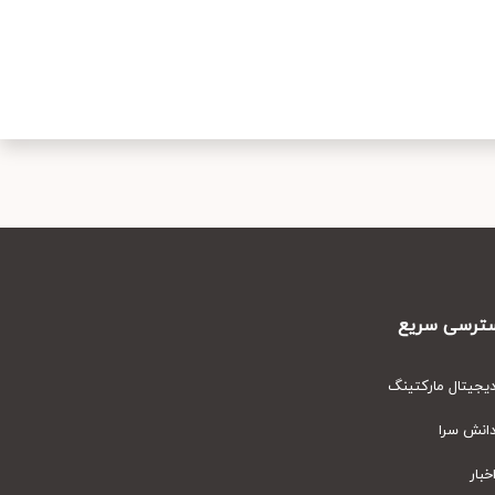
رسی سریع
یتال مارکتینگ
نش سرا
ار