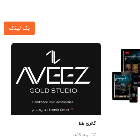
بک لینک
گالری طلا
07 مرداد 1405