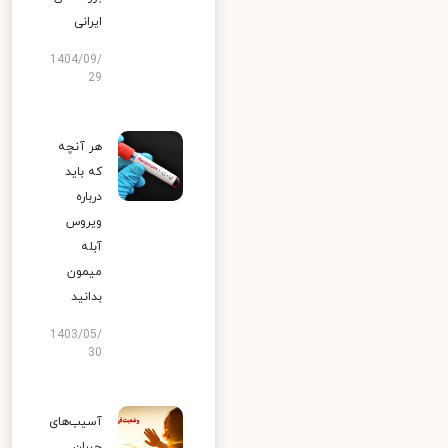
ایرانی
1404/09/
29
هر آنچه
که باید
درباره
ویروس
آبله
میمون
بدانید
1403/05/
30
آسیب‌های
جبران