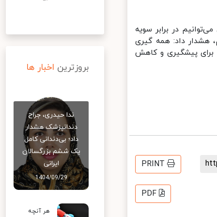
توانیم در برابر سویه
هشدار داد: همه گیری
برای پیشگیری و کاهش
بروزترین
اخبار ها
ندا حیدری، جراح
دندانپزشک هشدار
داد؛ بی‌دندانی کامل
یک ششم بزرگسالان
h
PRINT
ایرانی
1404/09/29
PDF
هر آنچه