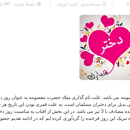
دسته بندی : کارت تبریک
تعداد بازدید : 941 نفر
ومه می باشد. علت نام گذاری میلاد حضرت معصومه به عنوان روز دخ
 بی بدیل برای دختران مسلمان است. به علت قمری بودن این تاریخ هر 
در تقویم شمسی در گردش است و امسال اول ذی القعده مصادف با 3 تیر می باشد. در این بخش از افتاب به مناسبت رو
ریک این روز فرخنده را گردآوری کرده ایم که در ادامه تقدیم حضور