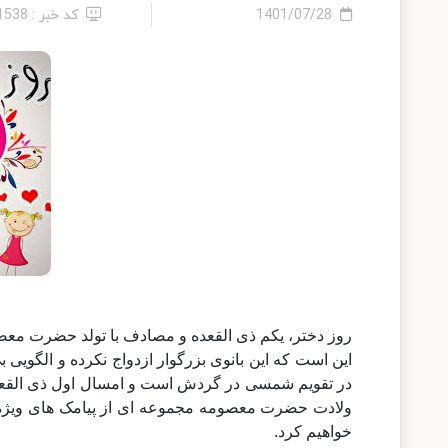
1401/07/28
کد خبر : 21538
روز دختر، یکم ذی القعده و مصادف با تولد حضرت معص
این است که این بانوی بزرگوار ازدواج نکرده و الگویی
ولادت حضرت معصومه مجموعه ای از پیامک های ویژه تب
خواهیم کرد.