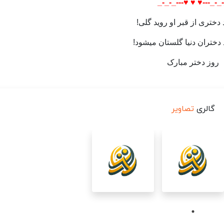
_-_-_---♥️ ♥️ ♥️---_-_
 دختری از قبر او روید گلی!
 دختران دنیا گلستان میشود!
روز دختر مبارک
گالری
تصاویر