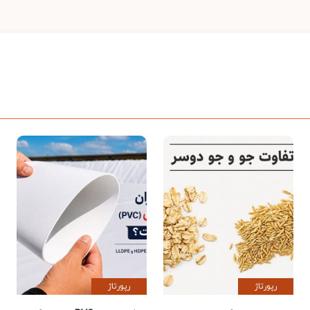
رپورتاژ
رپورتاژ