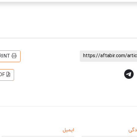
https://aftabir.com/art
RINT
DF
دگی
ایمیل