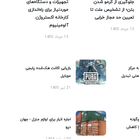
جلوگیری از کرمو شدن
تجهیزات و دستگاه‌های
بتن؛ از تشخیص علت تا
موردنیاز برای راه‌اندازی
تعیین حد مجاز خرابی
کارخانه اکستروژن
آلومینیوم
13 مرداد 1405
13 مرداد 1405
ه مرکز
بازیابی اکانت هک‌شده پابجی
عتی تبدیل
موبایل
21 تیر 1405
گونه
اجاره انبار برای لوازم منزل - جهان
را کاهش
دپو