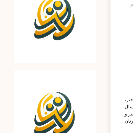
تر،
سال
ز دختر و
تان