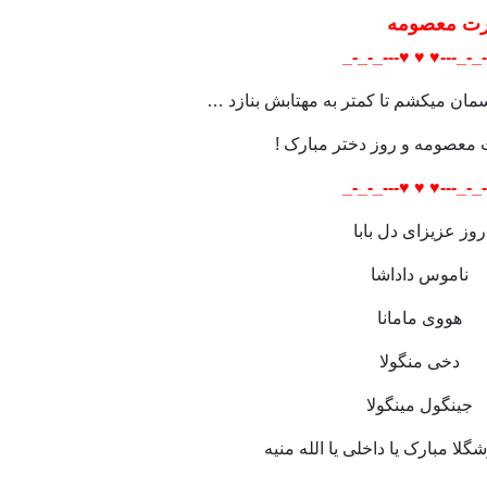
رت معصومه
_-_-_---♥️ ♥️ ♥️---_-_
سمان میکشم تا کمتر به مهتابش بنازد …
معصومه و روز دختر مبارک !
_-_-_---♥️ ♥️ ♥️---_-_
روز عزیزای دل بابا
ناموس داداشا
هووی مامانا
دخی منگولا
جینگول مینگولا
لا مبارک یا داخلی یا الله منیه