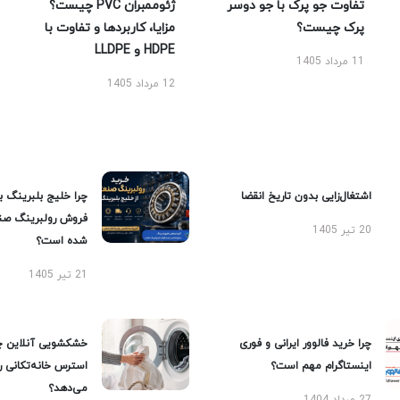
تفاوت جو پرک با جو دوسر
ژئوممبران PVC چیست؟
پرک چیست؟
مزایا، کاربردها و تفاوت با
HDPE و LLDPE
11 مرداد 1405
12 مرداد 1405
اشتغال‌زایی بدون تاریخ انقضا
چرا خلیج بلبرینگ ب
فروش رولبرینگ صن
20 تیر 1405
شده است؟
21 تیر 1405
چرا خرید فالوور ایرانی و فوری
خشکشویی آنلاین چ
اینستاگرام مهم است؟
استرس خانه‌تکانی 
می‌دهد؟