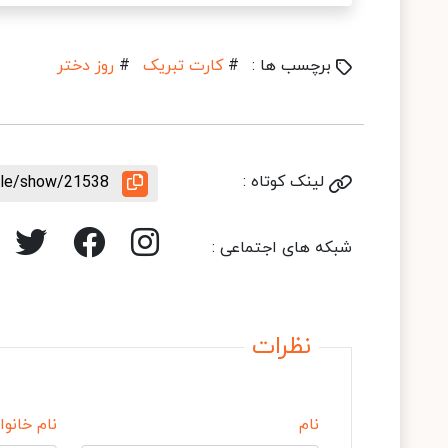
برچسب ها :
#
کارت تبریک
#
روز دختر
لینک کوتاه :
icle/show/21538
شبکه های اجتماعی :
نظرات
نام
نام خانوا