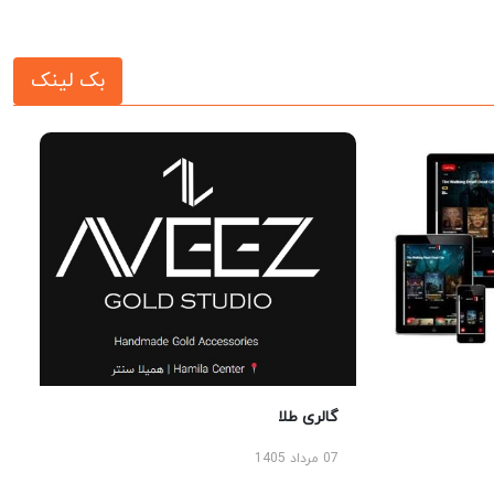
بک لینک
گالری طلا
07 مرداد 1405