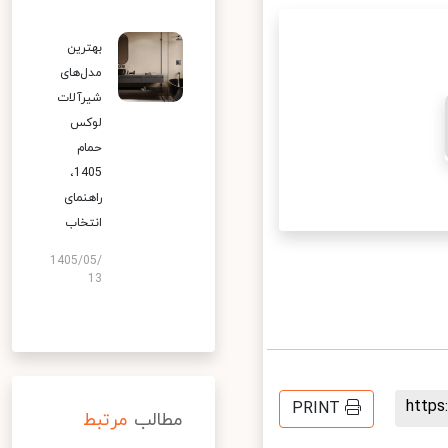
بهترین
مدل‌های
شیرآلات
لوکس
حمام
1405،
راهنمای
انتخاب
1405/05/
13
http
PRINT
مطالب
مرتبط