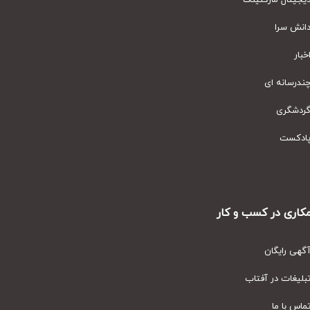
یتال مارکتینگ
نش سرا
ار
رسانه ای
دشگری
دکست
ری در کسب و کار
ی رایگان
یغات در آفتاب
س با ما