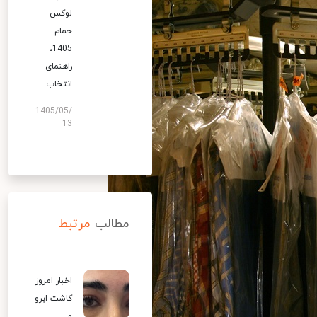
لوکس
حمام
1405،
راهنمای
انتخاب
1405/05/
13
مطالب
مرتبط
اخبار امروز
کاشت ابرو
و