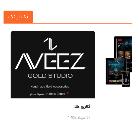
بک لینک
گالری طلا
07 مرداد 1405