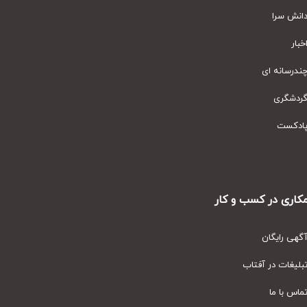
نش سرا
ار
رسانه ای
دشگری
دکست
ری در کسب و کار
ی رایگان
یغات در آفتاب
س با ما