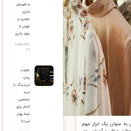
و تعویض
باتری
خودرو در
تهران از
مهد باتری
1405/05/
13
تفاوت
پراپ
تریدینگ با
ترید
شخصی،
کدام برای
شما بهتر
است؟
ه عنوان یک ابزار مهم
حالت صاف و آویزان روی