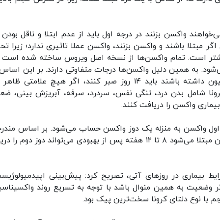
خواهند واکسن بزنند در درجه اول باید از عدم ابتلا و ناقل بودن 
ر مبتلا باشند و واکسن بزنند، واکسن عملا تاثیری ندارد؛ زیرا تح
یشتر است. تمام واکسن‌ها از نسخه اصل ویروس ساخته شده است و
می‌شود. به همین دلیل واکسن‌ها درجات متفاوتی دارند. بر این اساس 
تماسی با فرد مشکوکی در ۱۰ روز قبل از واکسیناسیون داشته باشند باید ۱۴ روز صبر کنند، اگر هیچ علامتی
 کرونا شامل بدن درد، تنگی نفس، سردرد، سرفه، آبریزش بینی، ضع
بیماری واکسن را دریافت کنند.
دوز اول واکسن به منزله یک دوز واکسن حساب می‌شود. بر اساس مندر
مقالات علمی معتبر کسی که بین تزریق دو دوز واکسن مبتلا می‌شود ۸ تا ۱۲ هفته پس از بهبودی می‌تواند دوز دوم 
ایط بیماری در روزهای آتی، تصریح کرد: پیش‌بینی اپیدمیولوژیست
اگر وضعیت به همین منوال باشد با توجه به تسریع روند واکسیناسی
با نوع دلتای کرونا سخت‌ترین پیک بود.