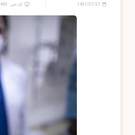
1401/07/27
کد خبر : 9489