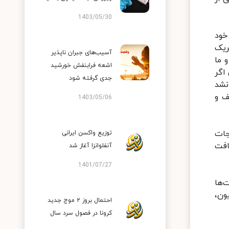
1403/05/30
خود
ریک
آسیب‌های جبران ناپذیر
 ما
اشعه فرابنفش خورشید
اگر
جدی گرفته شود
 ظاهر نشد
ف و
1403/05/06
جات
توزیع واکسن ایرانی
را دریافت
آنفلوانزا آغاز شد
1401/07/27
‌ها
ون،
احتمال بروز ۲ موج جدید
کرونا در فصول سرد سال