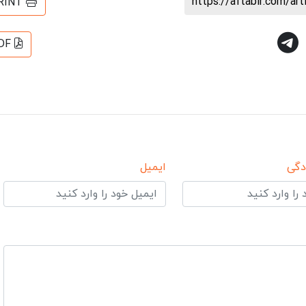
https://aftabir.com/ar
RINT
DF
دگی
ایمیل