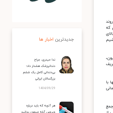
وند
 که
لای
جدیدترین
اخبار ها
 باشیم
ون،
ندا حیدری، جراح
ریف
دندانپزشک هشدار داد؛
بی‌دندانی کامل یک ششم
بزرگسالان ایرانی
ا با
انی
1404/09/29
جمع
هر آنچه که باید درباره
 از
ویروس آبله میمون بدانید