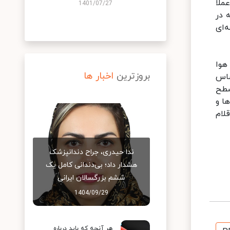
ملا
1401/07/27
 در
‌ای
هوا
بروزترین
اخبار ها
ساس
د سطح
ه از میوه‌ها و
لام
ندا حیدری، جراح دندانپزشک
هشدار داد؛ بی‌دندانی کامل یک
ششم بزرگسالان ایرانی
1404/09/29
هر آنچه که باید درباره