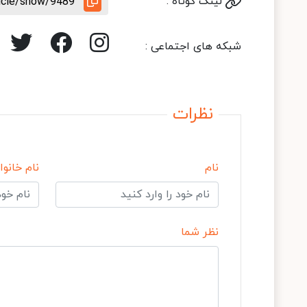
لینک کوتاه :
ticle/show/9489
شبکه های اجتماعی :
نظرات
نام
نام خانوا
نظر شما