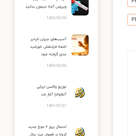
P
ویروس آبله میمون بدانید
1403/05/30
P
آسیب‌های جبران ناپذیر
اشعه فرابنفش خورشید
جدی گرفته شود
1403/05/06
توزیع واکسن ایرانی
آنفلوانزا آغاز شد
1401/07/27
احتمال بروز ۲ موج جدید
کرونا در فصول سرد سال