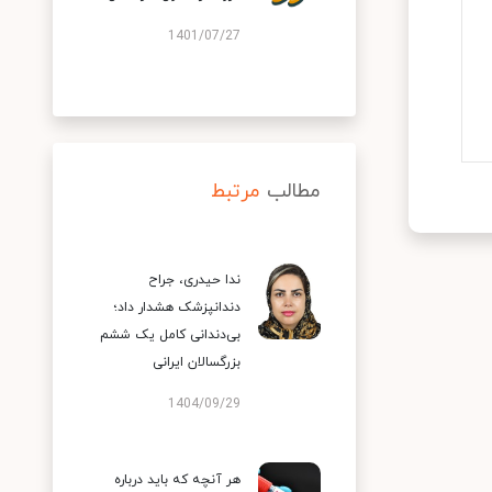
1401/07/27
مطالب
مرتبط
ندا حیدری، جراح
دندانپزشک هشدار داد؛
بی‌دندانی کامل یک ششم
بزرگسالان ایرانی
1404/09/29
هر آنچه که باید درباره