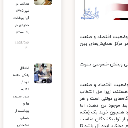
عدالت در
تیر ۱۴۰۵؛
آیا پرداخت
جدیدی در
راه است؟
وضعیت اقتصاد و صنعت
ور فعالان و نخبگان صنعت و اقتصاد در تاریخ ۵ تیرماه ۱۴۰۱ در مرکز همایش‌های بین
1405/04/
21
لتی وبخش خصوصی دعوت
اختلال
بانکی ادامه
دارد /
وضعیت اقتصاد و صنعت
تکلیف
تند، زیرا حق انتخاب
سود سپرده
اه‌های دولتی است و هر
ها و
 موجود تن دهند، اما
برداشت از
همچون خرید یک پُفک،
حساب
از تولیدکنندگان مناسب
مشخص
 عملکرد ایده آل باشد تا