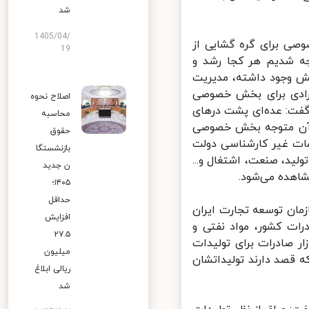
شد
1405/04/
ی برای گره گشایی از
19
ه شدیم هر کجا رشد و
وجود داشته، مدیریت
فرادی برای بخش خصوصی
اصلاح نحوه
ت: عده‌ای پشت در‌های
محاسبه
آن متوجه بخش خصوصی
حقوق
ات غیر کارشناسی دولت
بازنشستگا
د، صنعت، اشتغال و...
ن جدید
هده می‌شود.
۱۴۰۵؛
حداقل
ان توسعه تجارت ایران
افزایش
ات کشور، مواد نفتی و
۲۷.۵
ر صادرات برای تولیدات
میلیون
قصد دارند تولیداتشان
ریالی ابلاغ
شد