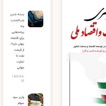
بسته شدن
باب‌المندب
چه
پیامدهایی
برای اقتصاد
جهان دارد؟؛
از قیمت
نفت تا
تجارت
جهانی
1405/04/
28
واریز سود
سهام