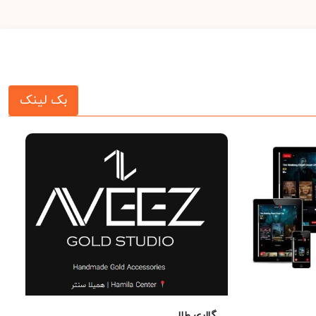
بک لینک
گالری طلا