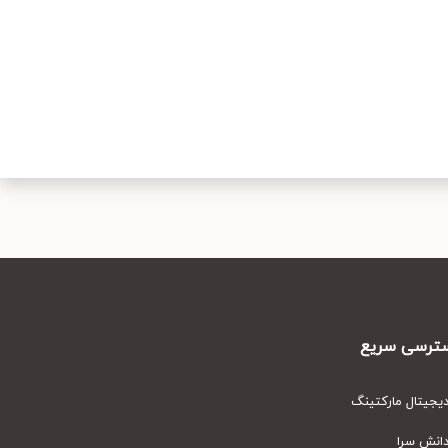
رسی سریع
یتال مارکتینگ
نش سرا