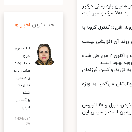
مین بازه زمانی درگیر
اوج کرونا بود و طی مدت گفته شده روزانه ۵۰ هزار مبتلا به کرونا و نزدیک به ۷۰۰ مرگ و میر ثبت
جدیدترین
اخبار ها
 افزود: کنترل کرونا با
روند آن افزایشی نیست
ندا حیدری،
عین‌اللهی بیان کرد: پیک کرونا دارای سه موج ابتلا، بستری و مرگ و میر است و اکنون ۲ موج طی شده
جراح
به بهبود است.
دندانپزشک
 تزریق واکسن فرزندان
هشدار داد؛
بی‌دندانی
واکسن کرونایشان می‌گذرد به ویژه
کامل یک
ششم
بزرگسالان
وزیر بهداشت، درمان و آموزش پزشکی گفت: ۵۷ آمبولانس از شرکت ایران خودرو دیزل و ۲۰ اتوبوس
ایرانی
اربعین است و سپس این
1404/09/
29