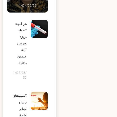
1404/09/29
هر آنچه
که باید
درباره
ویروس
آبله
میمون
بدانید
1403/05/
30
آسیب‌های
جبران
ناپذیر
اشعه