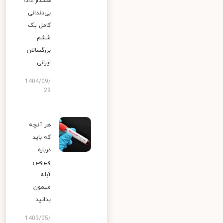
هشدار داد؛
بی‌دندانی
کامل یک
ششم
بزرگسالان
ایرانی
1404/09/
29
هر آنچه
که باید
درباره
ویروس
آبله
میمون
بدانید
1403/05/