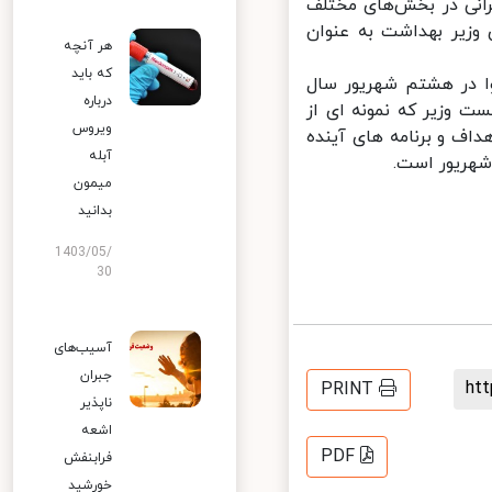
انی در بخش‌های مختلف
 وزیر بهداشت به عنوان
هر آنچه
که باید
ا در هشتم شهریور سال
درباره
 وزیر که نمونه ای از
ویروس
اف و برنامه های آینده
آبله
هریور است.
میمون
بدانید
1403/05/
30
آسیب‌های
جبران
h
PRINT
ناپذیر
اشعه
PDF
فرابنفش
خورشید