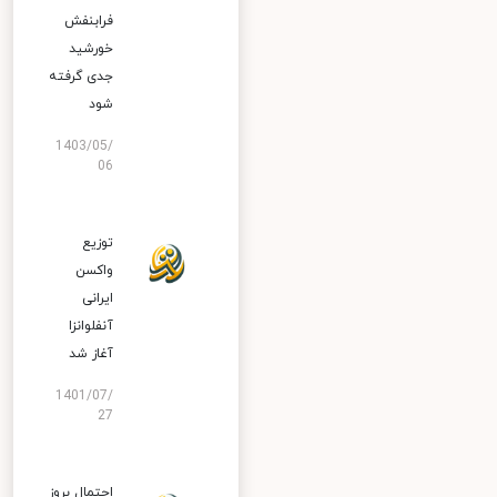
فرابنفش
خورشید
جدی گرفته
شود
1403/05/
06
توزیع
واکسن
ایرانی
آنفلوانزا
آغاز شد
1401/07/
27
احتمال بروز