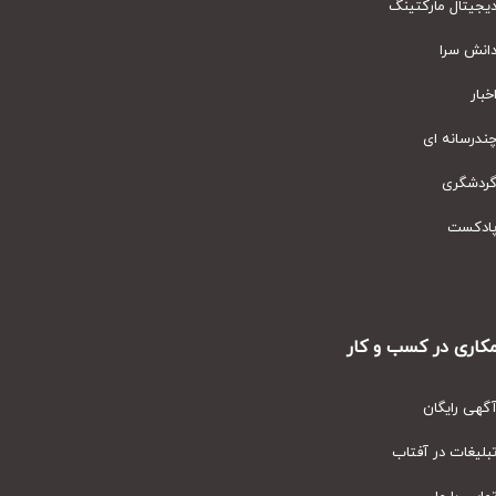
یتال مارکتینگ
نش سرا
ار
رسانه ای
دشگری
دکست
ری در کسب و کار
ی رایگان
یغات در آفتاب