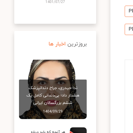
1401/07/27
P
P
بروزترین
اخبار ها
ندا حیدری، جراح دندانپزشک
هشدار داد؛ بی‌دندانی کامل یک
ششم بزرگسالان ایرانی
1404/09/29
هر آنچه که باید درباره