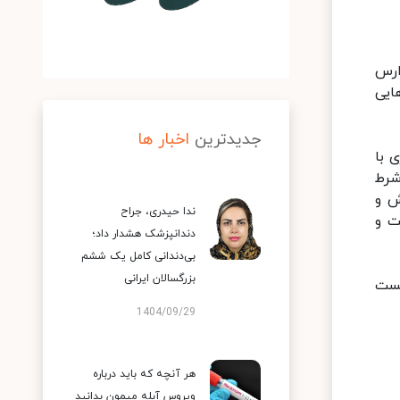
ارس
ایی
جدیدترین
اخبار ها
 با
شرط
ش و
ندا حیدری، جراح
ت و
دندانپزشک هشدار داد؛
بی‌دندانی کامل یک ششم
بزرگسالان ایرانی
تست
1404/09/29
هر آنچه که باید درباره
ویروس آبله میمون بدانید