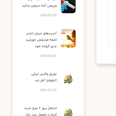
ویروس آبله میمون بدانید
1403/05/30
آسیب‌های جبران ناپذیر
اشعه فرابنفش خورشید
جدی گرفته شود
1403/05/06
توزیع واکسن ایرانی
آنفلوانزا آغاز شد
1401/07/27
احتمال بروز ۲ موج جدید
کرونا در فصول سرد سال