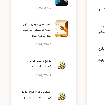
1403/05/30
 در
آسیب‌های جبران ناپذیر
چند
اشعه فرابنفش خورشید
تظر
جدی گرفته شود
1403/05/06
لاغ
 سی
اید
توزیع واکسن ایرانی
آنفلوانزا آغاز شد
1401/07/27
احتمال بروز ۲ موج جدید
کرونا در فصول سرد سال