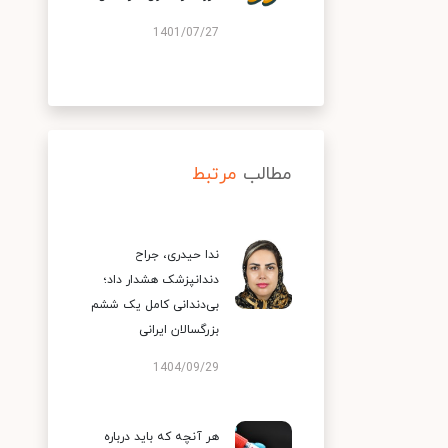
1401/07/27
مطالب
مرتبط
ندا حیدری، جراح
دندانپزشک هشدار داد؛
بی‌دندانی کامل یک ششم
بزرگسالان ایرانی
1404/09/29
هر آنچه که باید درباره