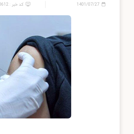
1401/07/27
کد خبر : 10612