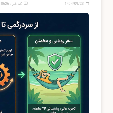
1404/09/23
کد خبر : 2410626