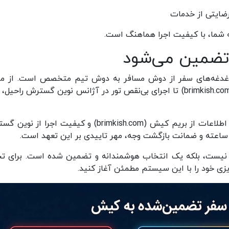
ضایتی از خدمات
 شما، با کیفیت اجرا هماهنگ است.
تضمین می‌شود
 دغدغه‌های سفر از دوش مسافر به دوش تیم متخصص است. از مر
انتخاب هتل، تفریحات و یا رستوران در بریم کیش (brimkish.com) تا اجرای بی‌نقص تور در آژانس نوین گسترش راح
این اتحاد به شما این اطمینان را میدهد که کیفیت اطلاعات از بریم کیش (brimkish.com) و کیفیت اجرا 
یست، بلکه یک انتخاب هوشمندانه و تضمین شده است. برای تج