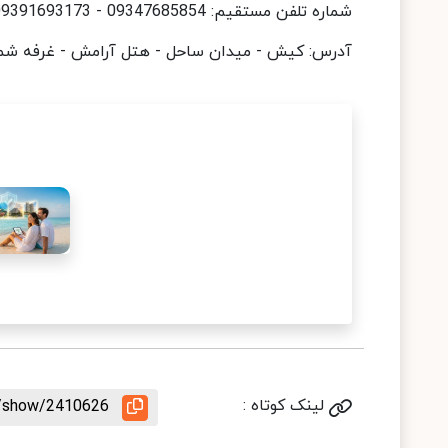
شماره تلفن مستقیم: 09347685854 - 09391693173
آدرس: کیش - میدان ساحل - هتل آرامش - غرفه شماره 1 آژانس هواپیمایی نوین گسترش راح
لینک کوتاه :
le/show/2410626