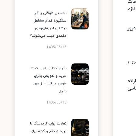
حات
ازم
نشستن طولانی یا کار
سنگین؟ کدام مشاغل
ید به به‌روز
بیشتر به بیماری‌های
مقعدی مبتلا می‌شوند؟
1405/05/15
ین و
باتری ۲۰۶ و باتری ۲۰۷؛
خرید و تعویض باتری
ائه
خودرو در تهران از مهد
امی
باتری
1405/05/13
تفاوت پراپ تریدینگ با
ترید شخصی، کدام برای