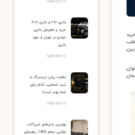
1405/05/15
باتری ۲۰۶ و باتری ۲۰۷؛
خرید و تعویض باتری
رید
خودرو در تهران از مهد
غلب
باتری
یین
1405/05/13
عنوان
مان
تفاوت پراپ تریدینگ با
ترید شخصی، کدام برای
شما بهتر است؟
1405/05/13
بهترین مدل‌های شیرآلات
لوکس حمام 1405، راهنمای