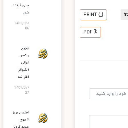
جدی گرفته
شود
PRINT
1403/05/
06
PDF
توزیع
واکسن
ایرانی
آنفلوانزا
آغاز شد
1401/07/
27
احتمال بروز
۲ موج
جدید کرونا