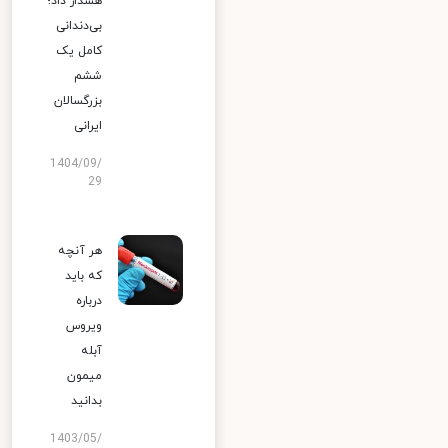
هشدار داد؛
بی‌دندانی
کامل یک
ششم
بزرگسالان
ایرانی
1404/09/
29
هر آنچه
که باید
درباره
ویروس
آبله
میمون
بدانید
1403/05/