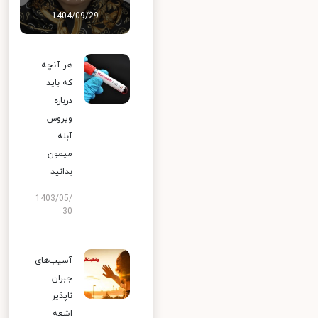
1404/09/29
هر آنچه
که باید
درباره
ویروس
آبله
میمون
بدانید
1403/05/
30
آسیب‌های
جبران
ناپذیر
اشعه