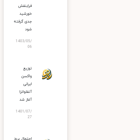
فرابنفش
خورشید
جدی گرفته
شود
1403/05/
06
توزیع
واکسن
ایرانی
آنفلوانزا
آغاز شد
1401/07/
27
احتمال بروز