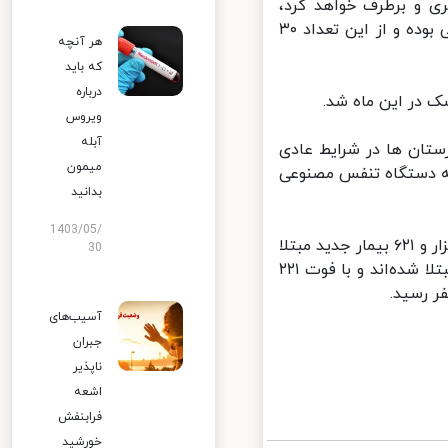
 و برطرف خواهد کرد،
افزود: ۱۴۰ هزار تخت بیمارستانی در کشور وجود دارد که ۹۸ هزار تخت دولتی بوده و از این تعداد ۳۰
هر آنچه
که باید
درباره
 در این ماه شد.
ویروس
آبله
درصد بیماران در بیمارستان ها در شرایط عادی
میمون
به دستگاه تنفس مصنوعی
بدانید
1403/05/
سخنگوی وزارت بهداشت، درمان و آموزش پزشکی امروز پنجشنبه گفت: دو هزار و ۶۲۱ بیمار جدید مبتلا
30
به کووید ۱۹ در بیست و چهارساعت گذشته به طور قطعی به ویروس کرونا مبتلا شده‌اند و با فوت ۲۲۱
آسیب‌های
جبران
ناپذیر
اشعه
فرابنفش
خورشید