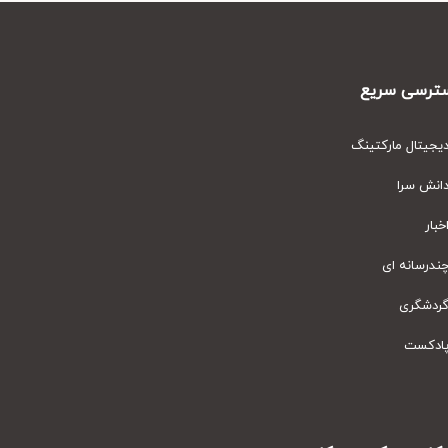
رسی سریع
یتال مارکتینگ
نش سرا
ار
رسانه ای
دشگری
دکست