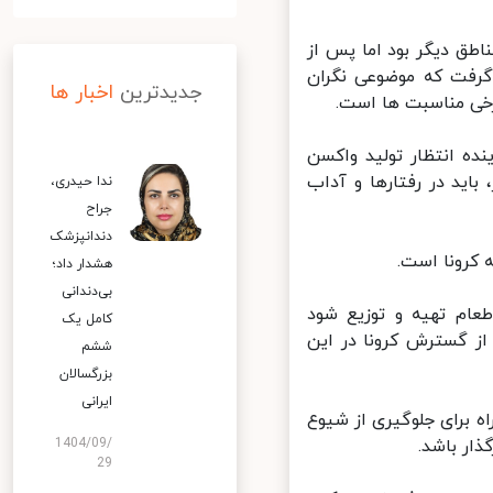
ق دیگر بود اما پس از
رفت که موضوعی نگران
جدیدترین
اخبار ها
خی مناسبت ها است.
 انتظار تولید واکسن
ید در رفتارها و آداب
ندا حیدری،
جراح
دندانپزشک
هشدار داد؛
بی‌دندانی
ام تهیه و توزیع شود
کامل یک
ز گسترش کرونا در این
ششم
بزرگسالان
ایرانی
 برای جلوگیری از شیوع
ر باشد.
1404/09/
29